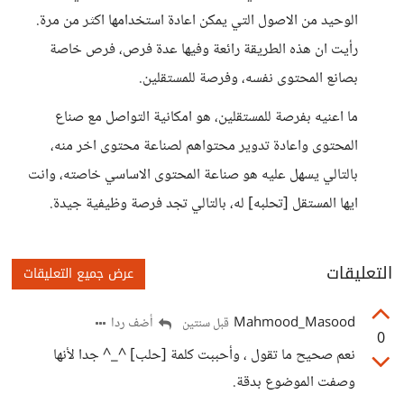
الوحيد من الاصول التي يمكن اعادة استخدامها اكثر من مرة.
رأيت ان هذه الطريقة رائعة وفيها عدة فرص، فرص خاصة
بصانع المحتوى نفسه، وفرصة للمستقلين.
ما اعنيه بفرصة للمستقلين، هو امكانية التواصل مع صناع
المحتوى واعادة تدوير محتواهم لصناعة محتوى اخر منه،
بالتالي يسهل عليه هو صناعة المحتوى الاساسي خاصته، وانت
ايها المستقل [تحلبه] له، بالتالي تجد فرصة وظيفية جيدة.
التعليقات
عرض جميع التعليقات
Mahmood_Masood
أضف ردا
قبل سنتين
0
نعم صحيح ما تقول ، وأحببت كلمة [حلب] ^_^ جدا لأنها
وصفت الموضوع بدقة.