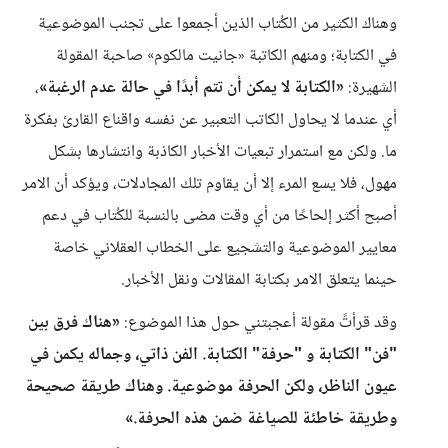
وهناك الكثير من الكُتاب الذين أجمعوا على تجنب الموضوعية
في الكتابة؛ ومنهم الكاتبة «جانيت مالكوم» صاحبة المقولة
الشهيرة:
«الكتابة لا يمكن أن تتم أبدًا في حالة عدم الرغبة»
،
أي عندما لا يحاول الكاتب التعبير عن نفسه واقناع القارئ بفكرة
ما. ولكن مع استمرار تبعيات الأخبار الكاذبة وانتشارها بشكل
مهول، فلا يسع المرء إلا أن يقاوم تلك المجادلات، ويؤكد أن الامر
أصبح أكثر إلحاحًا من أي وقت مضى بالنسبة للكُتاب في دعم
معايير الموضوعية والتشجيع على الخطاب العقلاني خاصة
حينما يتعلق الامر بكتابة المقالات ونقل الأخبار.
وقد قرأتً مقولة أعجبتني حول هذا الموضوع:
«هناك فرق بين
"فن" الكتابة و "حرفة" الكتابة. الفن ذاتي، وجماله يكمن في
عيون الناظر، ولكن الحرفة موضوعية. وهناك طريقة صحيحة
وطريقة خاطئة للصياغة ضمن هذه الحرفة.»