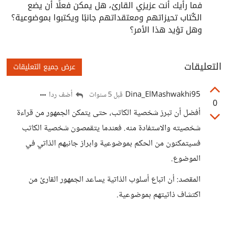
فما رأيك أنت عزيزي القارئ، هل يمكن فعلًا أن يضع
الكُتاب تحيزاتهم ومعتقداتهم جانبًا ويكتبوا بموضوعية؟
وهل تؤيد هذا الأمر؟
التعليقات
عرض جميع التعليقات
Dina_ElMashwakhi95
أضف ردا
قبل 5 سنوات
0
أفضل أن تبرز شخصية الكاتب، حتى يتمكن الجمهور من قراءة
شخصيته والاستفادة منه. فعندما يتقمصون شخصية الكاتب
فسيتمكنون من الحكم بموضوعية وابراز جانبهم الذاتي في
الموضوع.
المقصد: أن اتباع أسلوب الذاتية يساعد الجمهور القارئ من
اكتشاف ذاتيتهم بموضوعية.