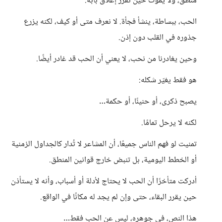
منطق، ولا يموت حين نقرر إغلاق بابه.
الحب، ببساطة، ينشأ فجأة. لا نعرف متى أو كيف، لكنه يزرع
جذوره في القلب دون إذن.
وحين يغادرنا من نحب، لا يعني أن الحب قد غادر أيضًا.
هو فقط يغيّر شكله:
يصبح ذكرى، أو حنينًا، أو حكمة…
لكنه لا يرحل تمامًا.
تمنيت لو فهم الناس جميعًا، أن المشاعر لا تُدار كالجداول الزمنية
أو الخطط اليومية، بل تنبض خارج قوانين المنطق.
أدركت متأخرًا أن الحب لا يحتاج لأدلة أو أسباب، وأنه لا يستأذن
حين يقرر البقاء، حتى وإن لم يجد له مكانًا في الواقع.
هذا النص، في جوهره، ليس عن الحب فقط…