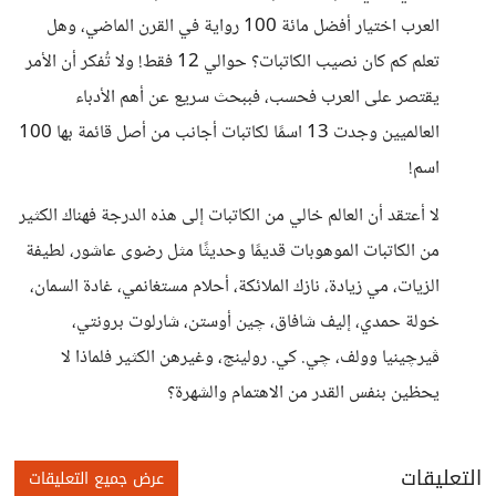
العرب اختيار أفضل مائة 100 رواية في القرن الماضي، وهل
تعلم كم كان نصيب الكاتبات؟ حوالي 12 فقط! ولا تُفكر أن الأمر
يقتصر على العرب فحسب، فببحث سريع عن أهم الأدباء
العالميين وجدت 13 اسمًا لكاتبات أجانب من أصل قائمة بها 100
اسم!
لا أعتقد أن العالم خالي من الكاتبات إلى هذه الدرجة فهناك الكثير
من الكاتبات الموهوبات قديمًا وحديثًا مثل رضوى عاشور، لطيفة
الزيات، مي زيادة، نازك الملائكة، أحلام مستغانمي، غادة السمان،
خولة حمدي، إليف شافاق، چين أوستن، شارلوت برونتي،
ڤيرچينيا وولف، چي. كي. رولينج، وغيرهن الكثير فلماذا لا
يحظين بنفس القدر من الاهتمام والشهرة؟
التعليقات
عرض جميع التعليقات