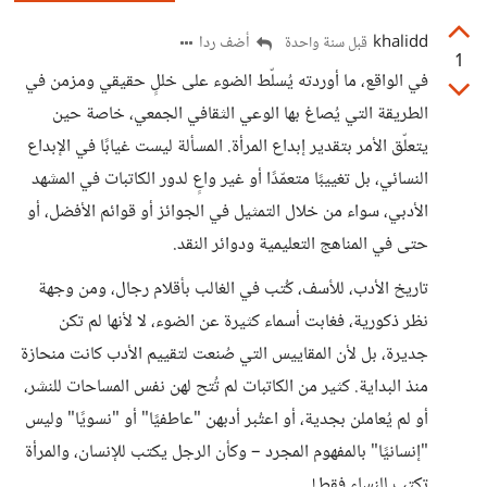
khalidd
أضف ردا
قبل سنة واحدة
1
في الواقع، ما أوردته يُسلّط الضوء على خللٍ حقيقي ومزمن في
الطريقة التي يُصاغ بها الوعي الثقافي الجمعي، خاصة حين
يتعلّق الأمر بتقدير إبداع المرأة. المسألة ليست غيابًا في الإبداع
النسائي، بل تغييبًا متعمّدًا أو غير واعٍ لدور الكاتبات في المشهد
الأدبي، سواء من خلال التمثيل في الجوائز أو قوائم الأفضل، أو
حتى في المناهج التعليمية ودوائر النقد.
تاريخ الأدب، للأسف، كُتب في الغالب بأقلام رجال، ومن وجهة
نظر ذكورية، فغابت أسماء كثيرة عن الضوء، لا لأنها لم تكن
جديرة، بل لأن المقاييس التي صُنعت لتقييم الأدب كانت منحازة
منذ البداية. كثير من الكاتبات لم تُتح لهن نفس المساحات للنشر،
أو لم يُعاملن بجدية، أو اعتُبر أدبهن "عاطفيًا" أو "نسويًا" وليس
"إنسانيًا" بالمفهوم المجرد – وكأن الرجل يكتب للإنسان، والمرأة
تكتب للنساء فقط!