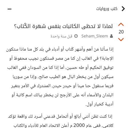
كتب وروايات
لماذا لا تحظى الكاتبات بنفس شهرة الكُتاب؟
20
Seham_Sleem
قبل سنة واحدة
إذا سألنا مَنْ أهم وأشهر كُتاب أو أدباء في بلد كل منا ماذا ستكون
الإجابة؟ في الغالب إن كنا من مصر فستكون نجيب محفوظ أو
توفيق الحكيم أو طه حسين، أما إذا كنا من السودان ففي الغالب
سيكون أول من يخطر البال هو الطيب صالح، وإذا من سوريا
فربما سنقول حنا مينا أو حيدر حيدر، المشترك في الأمر بتغير
البلدان والأسماء أنه على الأرجح لن يخطر ببالك اسم كاتبة أو
أديبة كخيار أول.
​ إذا كنت تظن أنني أبالغ أو أتحامل فدعني أسرد لك واقعة تؤكد
كلامي، ففي عام 2000 م أعلن الاتحاد العام للأدباء والكتاب