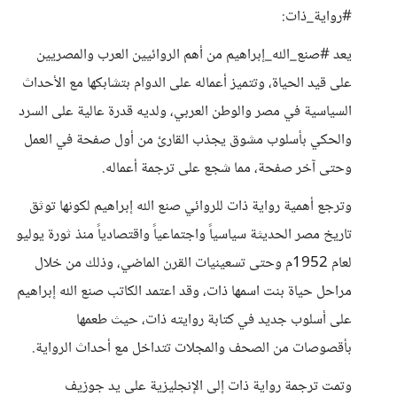
#رواية_ذات:
يعد #صنع_الله_إبراهيم من أهم الروائيين العرب والمصريين
على قيد الحياة، وتتميز أعماله على الدوام بتشابكها مع الأحداث
السياسية في مصر والوطن العربي، ولديه قدرة عالية على السرد
والحكي بأسلوب مشوق يجذب القارئ من أول صفحة في العمل
وحتى آخر صفحة، مما شجع على ترجمة أعماله.
وترجع أهمية رواية ذات للروائي صنع الله إبراهيم لكونها توثق
تاريخ مصر الحديثة سياسياً واجتماعياً واقتصادياً منذ ثورة يوليو
لعام 1952م وحتى تسعينيات القرن الماضي، وذلك من خلال
مراحل حياة بنت اسمها ذات، وقد اعتمد الكاتب صنع الله إبراهيم
على أسلوب جديد في كتابة روايته ذات، حيث طعمها
بأقصوصات من الصحف والمجلات تتداخل مع أحداث الرواية.
وتمت ترجمة رواية ذات إلى الإنجليزية على يد جوزيف