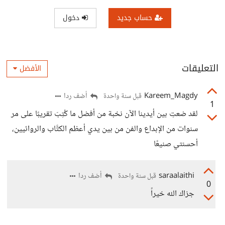
حساب جديد
دخول
التعليقات
الأفضل
Kareem_Magdy
أضف ردا
قبل سنة واحدة
1
لقد ضعتِ بين أيدينا الآن نخبة من أفضل ما كُتِبَ تقريبًا على مر
سنوات من الإبداع والفن من بين يدي أعظم الكتَّاب والروائيين،
أحسنتي صنيعًا
saraalaithi
أضف ردا
قبل سنة واحدة
0
جزاك الله خيراً