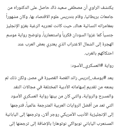
يكتشف الراوي أن مصطفى سعيد ذاك حاصل على الدكتوراه من
جامعات بريطانيا، وقام بتدريس علوم الاقتصاد بها، وكان مشهوراً
بمغامراته النسائية هناك، حيث كانت تعتريه الرغبة بغزو الإنجليز
جنسياً كما غزوا السودان فكرياً واستعمارياً، وتوضح رواية موسم
الهجرة إلى الشمال الاغتراب الذي يعتري بعض العرب عند
احتكاكهم بالغرب.
رواية #العسكري_الأسود:
يعد #يوسف_إدريس رائد القصة القصيرة في مصر، ولكن ذلك لم
يمنعه من تقديم إسهاماته الأدبية المختلفة في مجالات النقد
والمسرح والرواية، والتي كان من بينها رواية العسكري الأسود
التي تعد من أفضل الروايات العربية المترجمة عالمياً، فترجمها
إلى الإنجليزية الأديب الأمريكي روجر آلان، وترجمها إلى اليابانية
المستعرب الياباني نوبواكي نوتوهارا بالإضافة إلى ترجمتها إلى