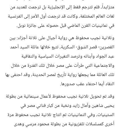
متزايداً، فلم تترجم فقط إلى الإنجليزية بل ترجمت للعديد من
لغات العالم المختلفة، وكانت قد ترجمت أول الأمر إلى الفرنسية
في ثمانينيات القرن الماضي قبل حصوله على جائزة نوبل.
وثلاثية نجيب محفوظ هي رواية أجيال على ثلاثة أجزاء: بين
القصرين- قصر الشوق- السكرية، تتبع خلالها عائلة السيد أحمد
عبد الجواد وأبنائه وترصد التغيرات السياسية والثقافية
والاجتماعية التي طرأت على مصر خلال تلك الفترة من خلال
تلك العائلة مما يجعلها رواية تأريخ لمصر الحديثة، وقد احتفى بها
النقاد أيما احتفاء عقب صدورها.
وقد تم تحويل ثلاثية نجيب محفوظ لأعمال سينمائية من بطولة
يحيى شاهين وآمال زايد ونخبة من كبار فناني مصر في
الستينيات، وفي الثمانينيات تم انتاج ثلاثية نجيب محفوظ مرة
أخرى كمسلسلات تلفزيونية من بطولة محمود مرسي وهدى