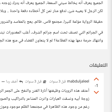
الجميع يعرف أنه يخالط سيئي السمعة، الجميع يعرف أنه يترك زوجته وي
لكن الرجل لا يعيبه شئ، تدفع منار ثمن كل أخطاءه دفعة واحدة .. وبل
حقيقة الرواية مؤلمة كثيرا، مجتمع قاس، ظالم، يعج بالمفاسد والشر
في الجرائم التي تصنف تحت اسم جرائم الشرف، أغلب المغدورات ثبتت 
وانتهاك حرمة دمها بهذه الفظاعة؟ لم لا يتعاون القضاء في منع هذه الج
التعليقات
mabduljaleel
أضف ردا
قبل 3 سنوات
قبل 3 سنوات
-1
أعتقد هذه الرويات وظيفتها أثارة الفتن والنفخ على الجمر 
زوجة أبيه ونسقت العبارات واثرت المشاعر بالتراكيب والصو
رغم من وجود هذه الظاهرة في مجتمعنا الظلم موجود وموزع