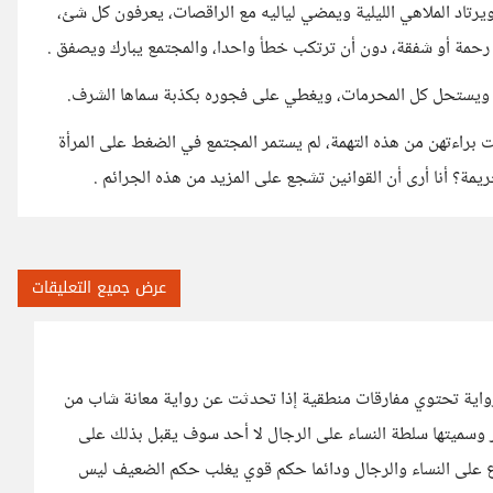
رتاد الملاهي الليلية ويمضي لياليه مع الراقصات، يعرفون كل شئ،
ا رحمة أو شفقة، دون أن ترتكب خطأ واحدا، والمجتمع يبارك ويصفق .
ور ويستحل كل المحرمات، ويغطي على فجوره بكذبة سماها الشرف.
براءتهن من هذه التهمة، لم يستمر المجتمع في الضغط على المرأة
ريمة؟ أنا أرى أن القوانين تشجع على المزيد من هذه الجرائم .
عرض جميع التعليقات
الرواية تحتوي مفارقات منطقية إذا تحدثت عن رواية معانة شاب من
ر وسميتها سلطة النساء على الرجال لا أحد سوف يقبل بذلك على
 على النساء والرجال ودائما حكم قوي يغلب حكم الضعيف ليس