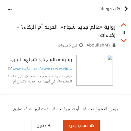
كتب وروايات
رواية «عالم جديد شجاع»: الحرية أم الرخاء؟ –
4
إضاءات
AbdullahMY
قبل 6 سنوات
رواية «عالم جديد شجاع»: الحرية أم الرخاء؟ – إضاءات
www.ida2at.com/brave-new-world-...
مراجعة لرواية عالم جديد شجاع، التي تدفعنا
للتفكير مليًّا في أيهما أهم: حرية الإنسان أم
الرخاء المادي؟
يرجى الدخول لحسابك أو تسجيل حساب لتستطيع إضافة تعليق
حساب جديد
دخول