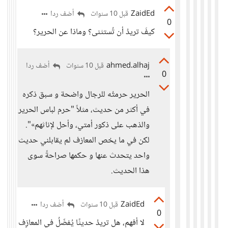
ZaidEd
أضف ردا
قبل 10 سنوات
0
كيفَ تريدُ أن تُستثنى؟ وماذا عن الحرير؟
ahmed.alhaj
أضف ردا
قبل 10 سنوات
0
الحرير حرمتُه للرجال واضحة و سبق ذكره
في أكثر من حديث، مثلاً "حرم لباس الحرير
والذهب على ذكور أمتي، وأحل لإناثهم»".
لكن في ما يخص المعازف لم يقابلني حديث
واحد يتحدث عنها و حكمها صراحةً سوى
هذا الحديث.
ZaidEd
أضف ردا
قبل 10 سنوات
0
لا أفهم، هل تريدُ حديثًا يُفصِّلُ في المعازِف