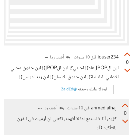
iouser234
أضف ردا
قبل 10 سنوات
0
اين الJPOP هاه؟! اجبني؟! اين الJPOP؟! اين حقوق محبي
الاغاني اليابانية؟! اين حقوق الانسان؟! اين زيد ادريس؟!
اوه لا عليك وجدته
@ZaidEd
ahmed.alhaj
أضف ردا
قبل 10 سنوات
0
كزيد، أنا لا استمع لما لا أفهمه، لكنني لن أرميك في الفرن
بالتأكيد D: