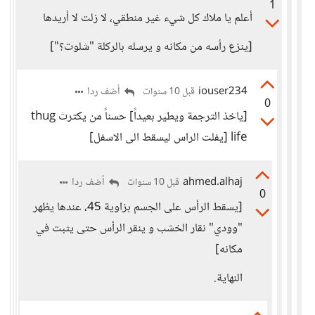
1
أعلم يا ملاك كل شيء غير منطقي، لا زلت لا أريدها
[ينزع رأسه من مكانه و يرسله بالركلة "شلوت؟"]
iouser234
أضف ردا
قبل 10 سنوات
0
[ياخذ الترجمة ويطير بعيداً] حسناً من يكترث thug
life [يفلت الراس ليسقط الى الاسفل]
ahmed.alhaj
أضف ردا
قبل 10 سنوات
0
[يسقط الرأس على الجسم بزاوية 45ْ، عندها يظهر
"وودي" نقار الخشب و ينقر الرأس حتى يثبت في
مكانه]
النهاية.