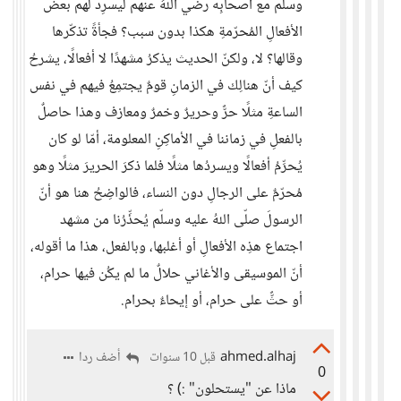
وسلّم مع أصحابِه رضي اللهُ عنهم ليسرِد لهم بعض
الأفعالِ المُحرّمةِ هكذا بدون سبب؟ فجأةً تذكّرها
وقالها؟ لا، ولكنّ الحديث يذكرُ مشهدًا لا أفعالًا، يشرحُ
كيف أنّ هنالِك في الزمانِ قومٌ يجتمِعُ فيهم في نفس
الساعةِ مثلًا حرٌّ وحريرٌ وخمرٌ ومعازف وهذا حاصلٌ
بالفعلِ في زماننا في الأماكِنِ المعلومة، أمّا لو كان
يُحرِّمُ أفعالًا ويسردُها مثلًا فلما ذكرَ الحريرَ مثلًا وهو
مُحرّمٌ على الرجالِ دون النساء، فالواضِحُ هنا هو أنّ
الرسولَ صلّى اللهُ عليه وسلّم يُحذِّرُنا من مشهد
اجتماع هذِه الأفعالِ أو أغلبها، وبالفعل، هذا ما أقوله،
أنّ الموسيقى والأغاني حلالٌ ما لم يكُن فيها حرام،
أو حثٌّ على حرام، أو إيحاءٌ بحرام.
ahmed.alhaj
أضف ردا
قبل 10 سنوات
0
ماذا عن "يستحلون" :) ؟