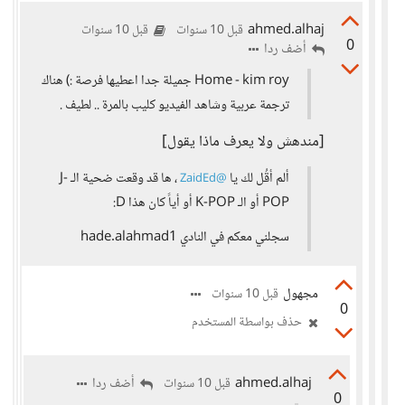
ahmed.alhaj
قبل 10 سنوات
قبل 10 سنوات
0
أضف ردا
Home - kim roy جميلة جدا اعطيها فرصة :) هناك
ترجمة عربية وشاهد الفيديو كليب بالمرة .. لطيف .
[مندهش ولا يعرف ماذا يقول]
ألم أقُل لك يا
، ها قد وقعت ضحية الـ J-
@ZaidEd
POP أو الـ K-POP أو أياً كان هذا D:
سجلني معكم في النادي hade.alahmad1
مجهول
قبل 10 سنوات
0
حذف بواسطة المستخدم
ahmed.alhaj
أضف ردا
قبل 10 سنوات
0