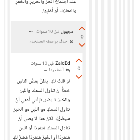
عند اجتماع الحرِّ والحريرِ والخمرِ
والمعازف أو أغلبِها.
مجهول
قبل 10 سنوات
0
حذف بواسطة المستخدم
ZaidEd
قبل 10 سنوات
0
أضف ردا
لو قلتُ لكِ: يظنُّ بعضُ الناسِ
خطأً أنّ تناول السمك واللبن
والخبز لا يضر. فإنّني أعني أنّ
تناول السمكِ مع اللبنِ مع الخبزِ
سيضُرُّكِ، لكنّ هذا لا يعني أنّ
تناول السمكِ مُنفرِدًا أو اللبن
مُنفرِدًا أو الخُبزَ مُنفرِدًا مُضرٌّ لكِ