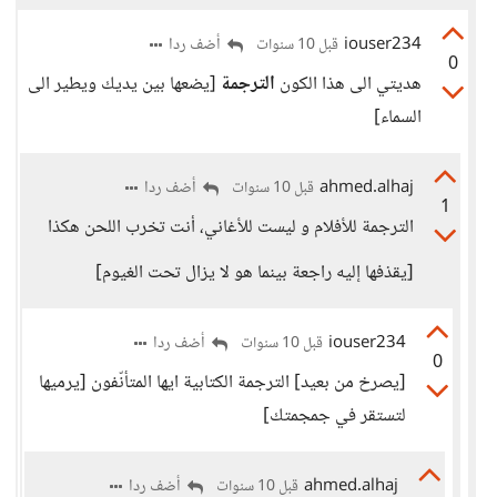
iouser234
أضف ردا
قبل 10 سنوات
0
هديتي الى هذا الكون
الترجمة
[يضعها بين يديك ويطير الى
السماء]
ahmed.alhaj
أضف ردا
قبل 10 سنوات
1
الترجمة للأفلام و ليست للأغاني، أنت تخرب اللحن هكذا
[يقذفها إليه راجعة بينما هو لا يزال تحت الغيوم]
iouser234
أضف ردا
قبل 10 سنوات
0
[يصرخ من بعيد] الترجمة الكتابية ايها المتأنّفون [يرميها
لتستقر في جمجمتك]
ahmed.alhaj
أضف ردا
قبل 10 سنوات