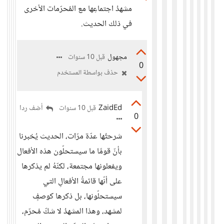
مشهدُ اجتماعِها مع المُحرّمات الأخرى
في ذلك الحديث.
مجهول
قبل 10 سنوات
0
حذف بواسطة المستخدم
ZaidEd
أضف ردا
قبل 10 سنوات
0
شرحتُها عدّة مرّات، الحديث يُخبرنا
بأنّ قومًا ما سيستحلّون هذه الأفعال
ويفعلونها مجتمعة، لكنّهُ لم يذكرها
على أنّها قائمةُ الأفعالِ التي
سيستحلّونها، بل ذكرها كوصفٍ
لمشهد، وهذا المشهدُ لا شكّ مُحرّم،