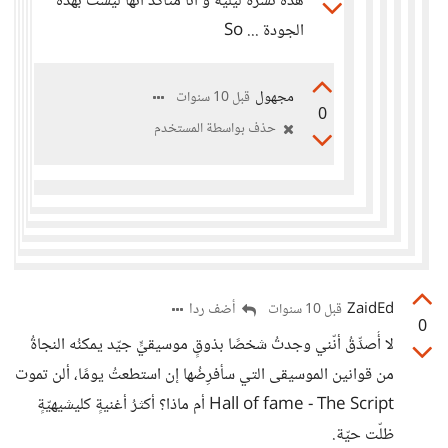
هذه نشرة ليلية و أنا متأكد أنها ليست بهذه
الجودة ... So
مجهول
قبل 10 سنوات
0
حذف بواسطة المستخدم
ZaidEd
أضف ردا
قبل 10 سنوات
0
لا أُصدِّقُ أنّني وجدتُ شخصًا بذوقٍ موسيقيٍّ جيّد يمكنُه النجاةُ
من قوانين الموسيقى التي سأفرِضُها إن استطعتُ يومًا، ألن تموت
Hall of fame - The Script أم ماذا؟ أكثرُ أغنيةٍ كليشيهيّةٍ
ظلّت حيّة.