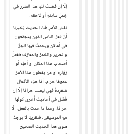
إلّا إن فصّلتُ لكِ هذا الضرر في
جُملٍ سابقةٍ أو لاحقة.
نفسُ الأمرِ هُنا، الحديث يُخبرنا
أنّ فعل الناس الذين يتجمّعون
في أماكن ويحدثُ فيها الحِرُّ
والحرير والخمرُ والمعازف ففعلُ
أصحاب هذا المكان أو أهلِه أو
زوّارِه أو من يفعلون هذا الأمرَ
عمومًا حرام، أمّا هذِه الأفعال
مُنفرِدةً فهي ليست حرامًا إلّا إن
فُصِّل في أحاديثَ أُخرى كونُها
حرامًا، وهذا ما حدثَ بالفعل، إلّا
مع الموسيقى، فتقريبًا لا يوجدُ
سوى هذا الحديث الصحيح