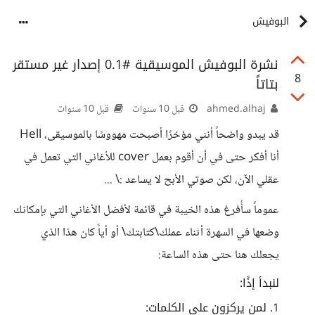
البوفيش
نشرة البوفيش الموسيقية #0.1 إصدار غير مستقر
8
بتاتاً
ahmed.alhaj
قبل 10 سنوات
قبل 10 سنوات
قد يبدو واضحاً أنني مؤخرًا أصبحت مهووسًا بالموسيقى، Hell
أنا أفكر حتى في أن أقوم بعمل cover للأغاني التي تعمل في
عقلي الآن، لكن صوتي الأبح لا يساعد :\ ...
عموماً سأُفرغ هذه الخيبة في قائمة لأفضل الأغاني التي بإمكانك
وضعها في السهرة أثناء عملك\كتابتك\ أو أياً كان هذا الذي
يجعلك هنا حتى هذه الساعة:
لنبدأ إذًا:
1. لمن يركزون على الكلمات: