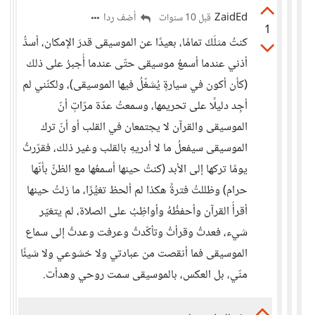
ZaidEd
أضف ردا
قبل 10 سنوات
1
كنتُ مثلَكَ تمامًا، بعيدًا عن الموسيقى قدرَ الإمكان، أسدُّ
أذني عندما أسمعُ موسيقى حتّى عندما أُجبرُ على ذلك
(كأن أكون في سيارةٍ يُشغّلُ فيها الموسيقى)، ولكنّني لم
أجِد دليلًا على تحريمها، وسمعتُ عدّة مرّاتٍ أنّ
الموسيقى والقرآن لا يجتمعان في القلب أو أنّ ترك
الموسيقى سيفعلُ ما لا أدريهِ بالقلب وغير ذلك، فقرّرتُ
يومًا تركها إلى الأبد (كنتُ حينها أسمعُها مع الظنِّ بأنّها
حرام) وظللتُ فترةً هكذا لم ألحظ تغيُّرًا، ما زلتُ حينها
أقرأُ القرآن وأحفظُهُ وأواظِبُ على الصلاة، لم يتغيّر
شيء، فعدتُ وقرأتُ وتأكّدتُ وعرفت وعدتُ إلى سماع
الموسيقى فما أنقصت من عبادتي ولا خشوعي ولا شيئًا
منّي، بل العكس، بالموسيقى سمت روحي وهدأت.