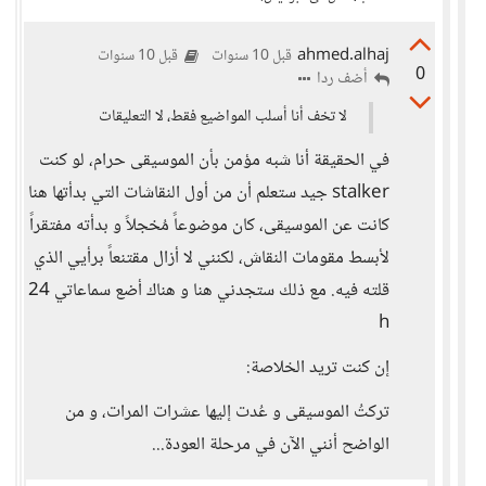
ahmed.alhaj
قبل 10 سنوات
قبل 10 سنوات
0
أضف ردا
لا تخف أنا أسلب المواضيع فقط، لا التعليقات
في الحقيقة أنا شبه مؤمن بأن الموسيقى حرام، لو كنت
stalker جيد ستعلم أن من أول النقاشات التي بدأتها هنا
كانت عن الموسيقى، كان موضوعاً مُخجلاً و بدأته مفتقراً
لأبسط مقومات النقاش، لكنني لا أزال مقتنعاً برأيي الذي
قلته فيه. مع ذلك ستجدني هنا و هناك أضع سماعاتي 24
h
إن كنت تريد الخلاصة:
تركتُ الموسيقى و عُدت إليها عشرات المرات، و من
الواضح أنني الآن في مرحلة العودة...