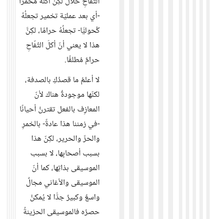
التفّاحِ حلال لكِنَّ أكلَهُ مُخمّرًا
-أي بعد عمليّة تخمير تجعلُهُ
كُحوليًّا- تجعلُهُ حرامًا، لكِنَّ
هذا لا يعني أنّ أكلَ التُفّاحِ
حرامٌ مُطلقًا.
لا أعلمُ ما قصدُكِ بالصدفة،
لكنّها موجودةٌ هناك لأنّ
المعازِف بالفعل تقترنُ أحيانًا
-في زمننا هذا عادةً- بالخمرِ
والحرِّ والحرير، لكِنّ هذا
بسبب أصحابِها، لا بسبب
الموسيقى بذاتِها، كما أنّ
الموسيقى والأغاني مجالٌ
واسعٌ وكبيرٌ جدًّا لا يُمكنُ
حصرُه فالموسيقى الحزينةُ