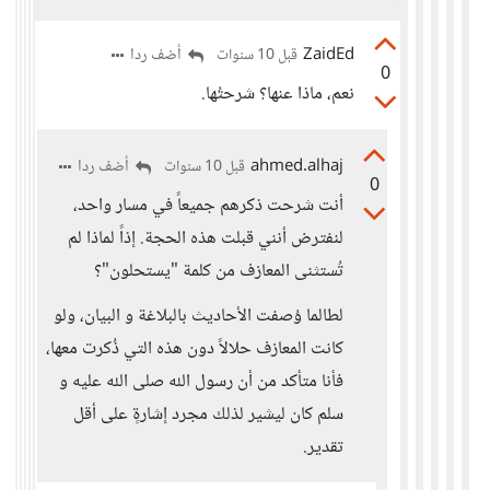
ZaidEd
أضف ردا
قبل 10 سنوات
0
نعم، ماذا عنها؟ شرحتُها.
ahmed.alhaj
أضف ردا
قبل 10 سنوات
0
أنت شرحت ذكرهم جميعاً في مسار واحد،
لنفترض أنني قبلت هذه الحجة. إذاً لماذا لم
تُستثنى المعازف من كلمة "يستحلون"؟
لطالما وُصفت الأحاديث بالبلاغة و البيان، ولو
كانت المعازف حلالاً دون هذه التي ذُكرت معها،
فأنا متأكد من أن رسول الله صلى الله عليه و
سلم كان ليشير لذلك مجرد إشارةٍ على أقل
تقدير.