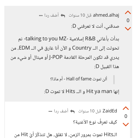
ahmed.alhaj
أضف ردا
قبل 10 سنوات
0
صدقني، أنت لا تعرفني D:
بدأت بأغاني R&B إسلامية -talking to you MZ- ثم
تحولت إلى الــ Country و الآن أنا غارق في الــ EDM، من
يدري قد تكون المرحلة القادمة J-POP أو ميتال أو شيء من
هذا القبيل D:
ألن تموت Hall of fame - أم ماذا؟
إنها Hit ya man و الــ Hits لا تموت D:
ZaidEd
أضف ردا
قبل 10 سنوات
0
كيف تعرِفُ نوع الأغنية؟
الـHits تموت بمرور الزمن، لا تقلق، هل تتذكّرُ أيّ Hit من