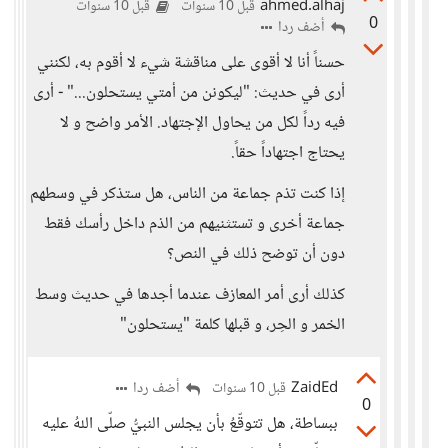
ahmed.alhaj
قبل 10 سنوات
قبل 10 سنوات
0
أضف ردا
حسناً أنا لا أقوى على مناقشة شيء لا أقوم به، لكنني
أرى في حديث: "ليكونن من أمتي يستحلون..." - أرى
فيه رداً لكل من يحاول الإجتهاد. الأمر واضح و لا
يحتاج اجتهاداً حقاً.
إذا كنت تذم جماعة من الناس، هل ستذكر في وسطهم
جماعة أخرى و تستثنيهم من الذم داخل رأسك فقط
دون أن توضح ذلك في النص؟
كذلك أرى أمر المعازف عندما أجدها في حديث وسط
الخمر و الحِر، و قبلها كلمة "يستحلون"
ZaidEd
أضف ردا
قبل 10 سنوات
0
ببساطة، هل تتوقّعُ بأن يجلس النبيُّ صلّى اللهُ عليه