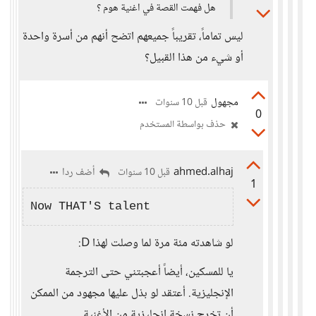
هل فهمت القصة في اغنية هوم ؟
ليس تماماً، تقريباً جميعهم اتضح أنهم من أسرة واحدة
أو شيء من هذا القبيل؟
مجهول
قبل 10 سنوات
0
حذف بواسطة المستخدم
ahmed.alhaj
أضف ردا
قبل 10 سنوات
1
لو شاهدته مئة مرة لما وصلت لهذا D:
يا للمسكين، أيضاً أعجبتني حتى الترجمة
الإنجليزية. أعتقد لو بذل عليها مجهود من الممكن
أن تخرج نسخة إنجليزية من الأغنية