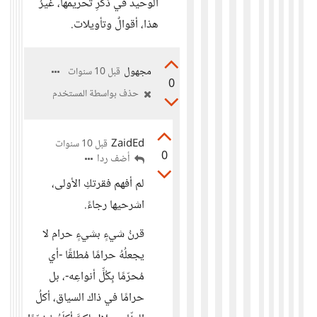
الوحيد في ذكرِ تحريمها، غيرُ
هذا، أقوالٌ وتأويلات.
مجهول
قبل 10 سنوات
0
حذف بواسطة المستخدم
ZaidEd
قبل 10 سنوات
0
أضف ردا
لم أفهم فقرتكِ الأولى،
اشرحيها رجاءً.
قرنُ شيءٍ بشيءٍ حرام لا
يجعلُهُ حرامًا مُطلقًا -أي
مُحرّمًا بِكُلِّ أنواعِه-، بل
حرامًا في ذاك السياق، أكلُ