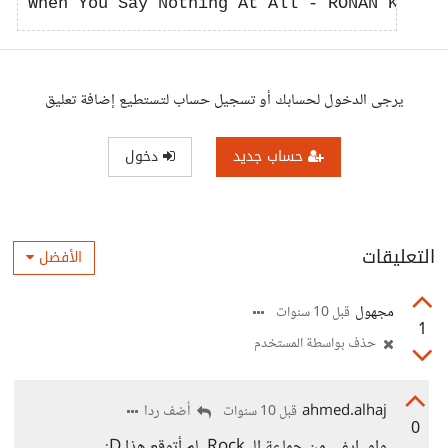
يرجى الدخول لحسابك أو تسجيل حساب لتستطيع إضافة تعليق
حساب جديد
دخول
التعليقات
الأفضل
مجهول
قبل 10 سنوات
1
حذف بواسطة المستخدم
ahmed.alhaj
أضف ردا
قبل 10 سنوات
0
واو، إيفي من جماعة الــRock، لم أتوقع هذا D: