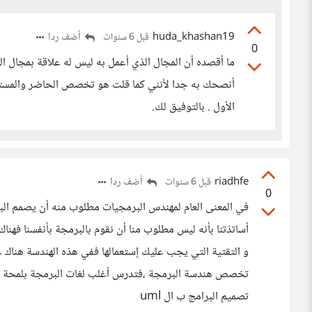
huda_khashan19
أضف ردا
قبل 6 سنوات
0
ما أقصده أن المجال الذي أعمل به ليس له علاقة بمجال ا
أنصحك به جدا لأنني كما قلت هو تخصص الحاضر والمستقبل
الأول . بالتوفيق لك.
riadhfe
أضف ردا
قبل 6 سنوات
0
في المعنى العام لمهندس البرمجيات مطلوب منه أن يصمم البر
أساتذتنا بأنه ليس مطلوب منا أن نقوم بالبرمجة بأنفسنا فهن
و التقتية التي يجب عليك إستعمالها ففي هذه الهندسة هن
تصميم البرامج ب ال uml