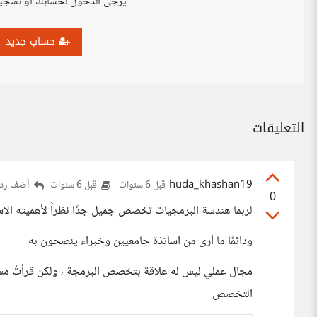
يرجى الدخول لحسابك أو تسجي
حساب جديد
التعليقات
huda_khashan19
أضف ردا
قبل 6 سنوات
قبل 6 سنوات
0
لربما هندسة البرمجيات تخصص جميل جدًا نظراً لأهميته الاساس
ودائمًا ما أرى من اساتذة جامعيين وخبراء ينصحون به
مجال عملي ليس له علاقة بتخصص البرمجة ، ولكن قرأتُ مساه
التخصص