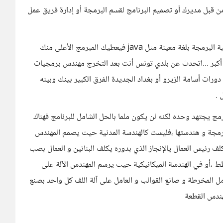
ن قبل مديرك أو تصميم البرنامج لقسم البرمجة أو إدارة فريق عمل
لكن التطبيق في الشركات هو أن تبرمج فتعطى جزءا من عملية البرمجة بلغة معينة مثل java فيعطيك المبرمج الأعلى منك
م أكبر ...اتحدث عن بلدي تونس أنت بعد التخرج مهندس برمجيات
ت أسامة الزيرو أو بغداد الجديدة الفرق الكبير بينك وبينه
 .
رمج يجتهد وحده لكنه لن يكون ملما بالحل الشامل للبرنامج فهناك
البرمجة و هندستها ،فليست كالهندسة المدنية حيث يصمم المهندس
كلف رئيس العمال يالإنجاز الذي بدوره يكلف البنائين و العمال بصب
ط ،أو في الهندسة الميكانيكية حيث يرسم المهندس الآلة على
 عامل المخرطة و صانع القوالب و العامل على آلة اللف كل واحد بصنع
هندس القطعة