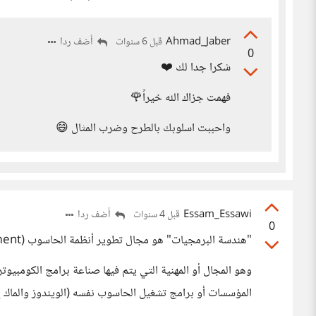
Ahmad_Jaber
أضف ردا
قبل 6 سنوات
0
شكرا جدا لك ❤️
فهمت جزاك الله خيراً🌹
واحببت اسلوبك بالطرح وضرب المثال 😄
Essam_Essawi
أضف ردا
قبل 4 سنوات
0
"هندسة البرمجيات" هو مجال تطوير أنظمة الحاسوب (software development)
وهو المجال أو المهنية التي يتم فيها صناعة برامج الكومبيوتر
المؤسسات أو برامج تشغيل الحاسوب نفسه (الويندوز والماك إل