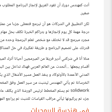
أنت كمهندس دورك أن تقود الفريق لإنجاز البرنامج المطلوب م
صغير.
درجة مهمة كل يوم لإنجازها و بتراكم الخبرة تكلف بحل مها
مجرد مبرمج قد لا تختلف مع شخص تعلم البرمجة وحده من دورا
قدرتك على تصميم البرنامج و طريقة تفكيرك في حل المشاكل
مثلا أنا في شركتي أدير فريقا من المبرمجين أحيانا أترك المب
أقسام يجعلها ...أتحدث عن العالم العربي فهناك تداخل بين 
المدني الأعمدة بالأوتوكاد و ينفذ العمل مسير الأشغال الذي ي
الخرسانة ثم يأتي المهندس ليتثبت من سير العمل وفق المخط
solidwork ثم يسلم المخطط لرئيس الورشة الذي يكلف
جزء ثم يركبونها ليأتي مراقب القياسات للتثبت ثم يراجع الم
في هندسة البرمجيات