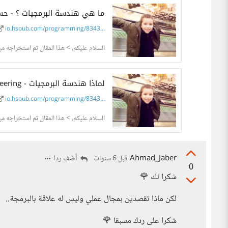
ما هي هندسة البرمجيات ؟ - حسوب
io.hsoub.com/programming/8343...
السلام عليكم، > هذا المقال تم استخراجه م
لماذا هندسة البرمجيات - Software engineering ؟ - حسوب I/O
io.hsoub.com/programming/8343...
السلام عليكم، > هذا المقال تم استخراجه م
Ahmad_Jaber
أضف ردا
قبل 6 سنوات
0
شكرا لك 🌹
لكن ماذا تقصدين بمجال عملي وليس له علاقة بالبرمجة..
شكرا على ردك مسبقا 🌹