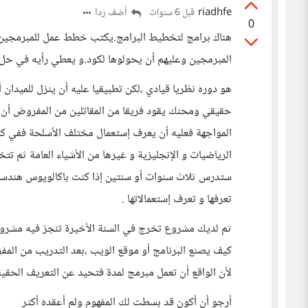
riadhfe
أضف ردا
قبل 6 سنوات
0
هناك برامج لتخطيط البرامج.يكتب خطط عمل للمبرمجين ،
المبرمجين وعليهم أن يحولوها لكود.و يعطي رأيه في حل 
هو دوره نظريا قيادي ،لكن تطبيقيا عليه أن ينزل للميدان أ
حقيقي ومحنك يقود فريقا من المقاتلين من المفروض أن ي
المواجهة فعليه أن يعرف إستعمال مختلف الأسلحة ففي 
الرياضيات و الإنجليزية و غيرها من الأشياء العامة ثم ت
ستدرس ثلاث سنوات أو سنتين إذا كنت باكالويوس هندس
تعرفها و تعرف إستعمالاتها .
ثم لديك مشروع تخرج في السنة الأخيرة تنجز فيه مشروع
كيف يصنع البرنامج أو موقع الويب ،بعد التدريب من الم
لأن الواقع أن تعمل مبرمج لمدة فتحيد عن التعريف الحقي
أرجو أن أكون قد بسطت لك المفهوم ولم أعقده أكثر