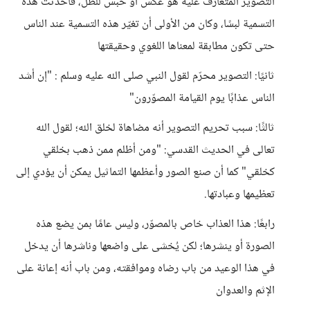
التصوير المتعارف عليه هو عكس أو حبس للظل، فأحدثت هذه
التسمية لبسًا، وكان من الأولى أن تغيّر هذه التسمية عند الناس
حتى تكون مطابقة لمعناها اللغوي وحقيقتها
ثانيًا: التصوير محرّم لقول النبي صلى الله عليه وسلم : "إن أشد
الناس عذابًا يوم القيامة المصوّرون"
ثالثًا: سبب تحريم التصوير أنه مضاهاة لخلق الله؛ لقول الله
تعالى في الحديث القدسي: "ومن أظلم ممن ذهب بخلقي
كخلقي" كما أن صنع الصور وأعظمها التماثيل يمكن أن يؤدي إلى
تعظيمها وعبادتها.
رابعًا: هذا العذاب خاص بالمصوّر، وليس عامًا بمن يضع هذه
الصورة أو ينشرها؛ لكن يُخشى على واضعها وناشرها أن يدخل
في هذا الوعيد من باب رضاه وموافقته، ومن باب أنه إعانة على
الإثم والعدوان