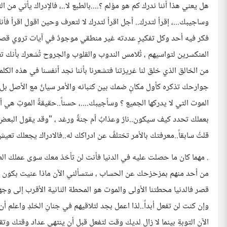
هل يعني هذا أننا ندرك كم هو مؤلم ؟....بالطبع لا..، فالإدراك يأتي من
وساجيبك...، إقرأ لتدرك.. أجل اقرأ لتدرك لا لتعرف وحين اقول اقرأ فأ
فكر فيه أحد وكل تفكيرٍ عددته غير منطقي موجودٌ في آيات تروي قصصاً
المنكسرين لتواسيهم ، تُلامس الندوب والقلوب والجروح تُشعرك بأنك ت
من الخالق الذي خلق لنا غريزتنا فتشعرنا بأننا نجد أنفسنا في هذه الك
جوارحك تذكره كأول مكانٍ ضمك بين كثبانه والأمر سيانٌ مع الأصل بل 
الموت التي لا يدركها الجميع ؟ وسأجيبك....، حسناً..حقيقةُ الموتِ هي أ
بعملك تحدد كيف سيكون..نارٌ وعذابٌ أم جنةٌ ورغد ، "وقد يقول البعض 
قلتُ سابقاً..معرفتك بالأمر تختلفُ عن ادراكك له..فالادراك يجعلك تعيش ال
. مهما كان ما حصلت عليه في الدنيا فأنت لن تأخذ معك سوى عملك ال
من أحد منهم بمزحزحك عن الحساب ، ستسألني الآن ماذا عنيت بكون الموت
قصر فالدنيا محطتنا الأولى والموت هو المحطة الثانية الأقرب إلى وجه
وإن كنت لن تفعل أبداً..لذا اعمل بجد لتلاقيهم في جنانِ الخلدِ واعلم أن ب
الآن التوبةِ بينما لا زال لديك وقت لتفعل قبل أن ينتهي عداد وقتك وتق