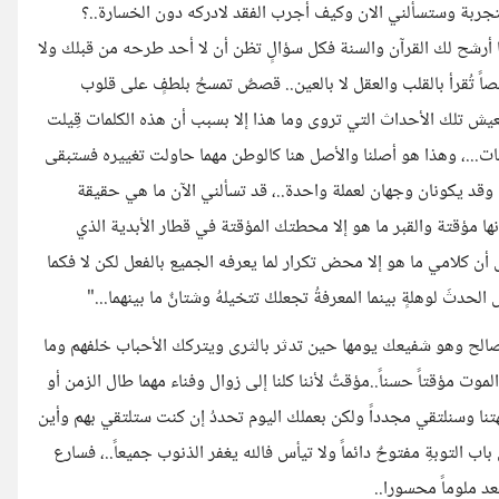
 التجربة وستسألني الان وكيف أجرب الفقد لادركه دون الخسارة..؟
نا أرشح لك القرآن والسنة فكل سؤالٍ تظن أن لا أحد طرحه من قبلك ولا
 تُقرأ بالقلب والعقل لا بالعين.. قصصٌ تمسحُ بلطفٍ على قلوب
عيش تلك الأحداث التي تروى وما هذا إلا بسبب أن هذه الكلمات قِيلت
لمات...، وهذا هو أصلنا والأصل هنا كالوطن مهما حاولت تغييره فستبقى
وقد يكونان وجهان لعملة واحدة..، قد تسألني الآن ما هي حقيقة
نها مؤقتة والقبر ما هو إلا محطتك المؤقتة في قطار الأبدية الذي
أن كلامي ما هو إلا محض تكرار لما يعرفه الجميع بالفعل لكن لا فكما
حدثَ لوهلةٍ بينما المعرفةُ تجعلكْ تتخيلهُ وشتانٌ ما بينهما..."
صالح وهو شفيعك يومها حين تدثر بالثرى ويتركك الأحباب خلفهم وما
 مؤقتاً حسناً..مؤقتٌ لأننا كلنا إلى زوال وفناء مهما طال الزمن أو
تنا وسنلتقي مجدداً ولكن بعملك اليوم تحددُ إن كنت ستلتقي بهم وأين
اب التوبةِ مفتوحٌ دائماً ولا تيأس فالله يغفر الذنوب جميعاً..، فسارع
عد ملوماً محسورا..