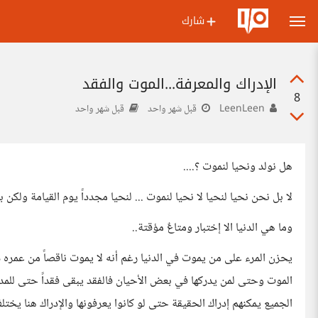
شارك
الإدراك والمعرفة...الموت والفقد
8
LeenLeen
قبل شهر واحد
قبل شهر واحد
هل نولد ونحيا لنموت ؟....
لا بل نحن نحيا لنحيا لا نحيا لنموت ... لنحيا مجدداً يوم القيامة ولكن 
وما هي الدنيا الا إختبار ومتاعٌ مؤقتة..
يحزن المرء على من يموت في الدنيا رغم أنه لا يموت ناقصاً من عمره ش
الموت وحتى لمن يدركها في بعض الأحيان فالفقد يبقى فقداً حتى للمد
الجميع يمكنهم إدراك الحقيقة حتى لو كانوا يعرفونها والإدراك هنا يختلف