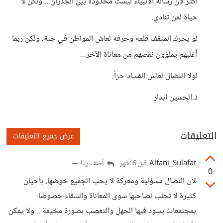
أكثر لأن رسالة الأنبياء ليست محدودة بين الجدران... ولكن لا
حياة لمن تنادي.
​لو يحرك المثقف قلمه وحرفه لعاش المواطن في جنة، ولكن ربما
أغلبهم يملؤون نقصهم من معاناة الآخر...
​لولا النضال لعاش الفساد حراً.
ذ.الحسين ابدار
التعليقات
عرض جميع التعليقات
Alfani_Sulafat
أضف ردا
قبل 6 أشهر
0
لأن النضال مسؤلية ومعركة لا يحب الجميع خوضها، بأحيان
كثيرة لا تجلب لصاحبها سوى المعاناة والشقاء خصوصًا
بمجتمعات يسود فيها الجهل والتعصب بصورة مخيفة .. ولا يمكن