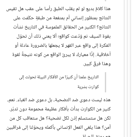
هذا كلامٌ بديع لو لم يقلب الطبق رأسا على عقب هل تقيس
النتائج بمنظور إنساني أم بمنفعة من طبقةٍ حكَمَت على
النتائج؟ الكثير من الحقائق الملموسة في التاريخ نشأت
بقوة السيف ثم وُدّعت كواقع؛ ألا يعني ذلك أن تحوّل
الفكرة إلى واقع عبر القهر لا يجعلها بالضرورة عادلة أو
أخلاقية. إذًا معيارك لا يبرئ الواقع من كونه نتيجةً لقوة
وهذا فرقٌ كبير.
التاريخ علمنا أن كثيرًا من الأفكار النبيلة تحولت إلى
كوارث بشرية
هذه ليست دعوى ضد التضحية، بل دعوى ضد الغباء. نعم،
كثير من الكوارث بدأت بأفكار عظيمة محمومة دون تدبّر.
لكن هل ستستسلم إذن لكل تضحية؟ هل ستعاقب كل من
آمن؟ هذا يلغي الفعل الإنساني بأكمله ويحوّلنا إلى مُراقبين
هم رونق الحياة....