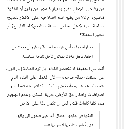
بالطبع، ولم يقل أحد غير ذلك. لكنك هنا ترمي بالحُجّة ضد
من يضحي بإجمالٍ مقيّدٍ بمعيارٍ غامضٍ من يقرر أن الفكرة
مُختبرة أم لا؟ من يضع ختم الصلاحية على الأفكار لتُصبح
صالحة للموت؟ هل مجلس الفطنة صناديق؟ أم التاريخ؟ أم
شعور اللحظة؟
مساواة موقف أهل غزة بصاحب فكرة قرر أن يموت من
أجلها. فأهل غزة لا يموتون لأجل نظرية سياسية،
أنت في الحقيقة لا تختصر الكلام، بل تردّ العباءة إلى الوراء
عن الحقيقة بدقة ساحرة — لأن الخطر على البقاء الذي
تتحدث عنه هو وصفٌ يُفهم ويُقدّر ويُدافع عنه فقط عبر
افتراضات وأفكار حق الأرض، حرية السكن، وعدم التهجير.
هذه كلها كلماتُ فكرةٍ قبل أن تكون دمًا على الأرض.
الفكرة في بدايتها احتمال، أما حين تتحول إلى واقع،
فهي تُقاس بنتائجها لا بمبدئها فقط.