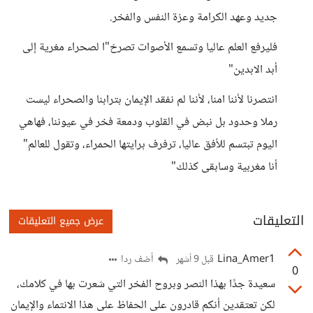
جديد وعهد الكرامة وعزة النفس والفخر.
فليرفع العلم عاليا وتسمع الأصوات تصرخ"ا لصحراء مغرية إلى
أبد الابدين"
انتصرنا لأننا امنا، لأننا لم نفقد الإيمان بترابنا والصحراء ليست
رملا وحدود بل نبض في القلوب ودمعة فخر في عيوننا، فهاهي
اليوم تبتسم للأفق عاليا، ترفرف برايتها الحمراء، وتقول للعالم"
أنا مغربية وسابقى كذلك"
التعليقات
عرض جميع التعليقات
Lina_Amer1
أضف ردا
قبل 9 أشهر
0
سعيدة جدًا بهذا النصر وبروح الفخر التي شعرت بها في كلامك،
لكن تعتقدين أنكم قادرون على الحفاظ على هذا الانتماء والإيمان