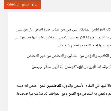
عرض جميع التعليقات
أكثر المواضيع الشائكة التي هي من صلب حياة الناس، بل من سنن
 ما أخبرنا رسولنا الكريم صلوات ربي وسلامه عليه أنها مستمرة إلى
رنا منها أشد التحذير لعظم خطرها..
 الكاذب، والمؤمن من المنافق، والمخلص من غير المخلص.
الم (1) أَحَسِبَ النَّاسُ أَن يُتْرَكُوا أَن يَقُولُوا آمَنَّا وَهُمْ لَا يُفْتَنُونَ (2) وَلَقَدْ فَتَنَّا الَّذِينَ مِن قَبْلِهِمْ ۖ فَلَيَعْلَمَنَّ اللَّهُ الَّذِينَ صَدَقُوا وَلَيَعْلَمَنَّ
ة فيها في المقام الأسمى والأول:
للمخلصين
فمن أخلص لله دينه
علم ونعمل به لنتعامل مع الفتن ومع المواقف تعاملا شرعيا صحيحا،