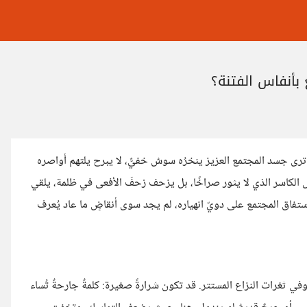
 بأنفاس الفتنة؟
ى جسد المجتمع العزيز ينخرُه سوسٌ خفيٌّ، لا يبرح يلتهم أواصره
الكاسر الذي لا يثور صراخًا، بل يزحف زحفَ الأفعى في ظلمة، يلقي
تفاق المجتمع على دويّ انهياره، لم يجد سوى أنقاضٍ ما عاد يُعرف
في ثغرات النزاع المستتر. قد تكون شرارةً صغيرة: كلمةٌ جارحةٌ تُساء