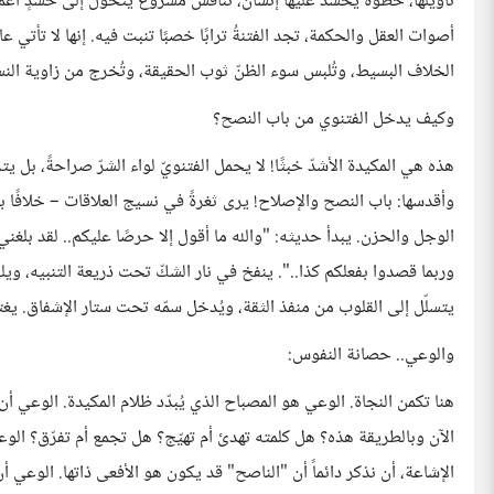
تأويلها، حظوةٌ يُحسد عليها إنسان، تنافسٌ مشروعٌ يتحوّل إلى حسدٍ 
أصوات العقل والحكمة، تجد الفتنةُ ترابًا خصبًا تنبت فيه. إنها لا تأتي ع
الخلاف البسيط، وتُلبس سوء الظنّ ثوب الحقيقة، وتُخرج من زاوية النس
وكيف يدخل الفتنوي من باب النصح؟
هذه هي المكيدة الأشدّ خبثًا! لا يحمل الفتنويّ لواء الشرّ صراحةً، بل 
وأقدسها: باب النصح والإصلاح! يرى ثغرةً في نسيج العلاقات – خلافًا بين
الوجل والحزن. يبدأ حديثه: "والله ما أقول إلا حرصًا عليكم.. لقد بلغني
وربما قصدوا بفعلكم كذا..". ينفخ في نار الشكّ تحت ذريعة التنبيه، وي
يتسلّل إلى القلوب من منفذ الثقة، ويُدخل سمّه تحت ستار الإشفاق. يغتا
والوعي.. حصانة النفوس:
هنا تكمن النجاة. الوعي هو المصباح الذي يُبدّد ظلام المكيدة. الوعي أ
الآن وبالطريقة هذه؟ هل كلمته تهدئ أم تهيّج؟ هل تجمع أم تفرّق؟ الوعي
الإشاعة، أن نذكر دائماً أن "الناصح" قد يكون هو الأفعى ذاتها. الوعي أن