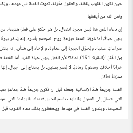
حين تكون القلوب يقظة، والعقول متّزنة، تموت الفتنة في مهدها، ويُكش
ولعن الله من أيقظها:
إن دعاء اللعن هنا ليس مجرد انفعال، بل هو حكمٌ على فعلةٍ شنيعة. من ي
ينهي حياةً، أما مُوقِدُ الفتنة فيُزهق روح المجتمع بأسره. إنه يُدمّر بيوتً
صراعاتٍ عبثية، ويُحوّل الجيرة إلى عداوة، والإخاء إلى شنآن. إنه يقتل الحا
مِنَ الْقَتْلِ"(البقرة: 191). لماذا؟ لأن القتل ينهي حياة ا
خرابًا أخلاقيًا ومعنويًا وماديًا لا يُعمر بسنين، بل يحتاج إلى أجيال. إنه
ممزقةً تتآكل.
الفتنة جريمةٌ ضدّ الإنسانية جمعاء قبل أن تكون جريمةً ضدّ جماعةٍ بعي
التي تتسلل إلى العقول والقلوب باسم الخير، فتفتك بالروابط التي تقوم
النصيحة، ويئدون الفتنة في مهدها، ويحفظون بذلك دماء القلوب قبل دما