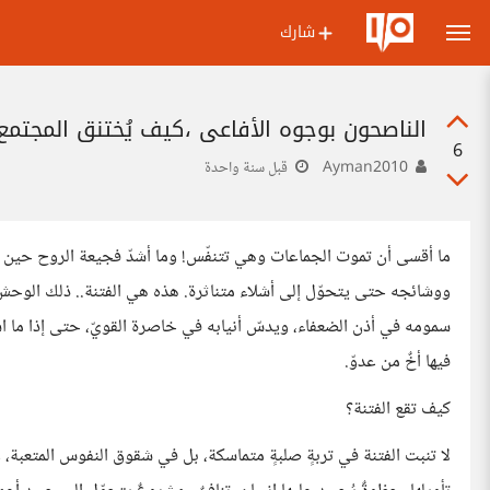
شارك
الناصحون بوجوه الأفاعي ،كيف يُختنق المجتمع
6
Ayman2010
قبل سنة واحدة
ما أقسى أن تموت الجماعات وهي تتنفّس! وما أشدّ فجيعة الروح حين تر
ووشائجه حتى يتحوّل إلى أشلاء متناثرة. هذه هي الفتنة.. ذلك الوحش 
سمومه في أذن الضعفاء، ويدسّ أنيابه في خاصرة القويّ، حتى إذا ما اس
فيها أخٌ من عدوّ.
كيف تقع الفتنة؟
لا تنبت الفتنة في تربةٍ صلبةٍ متماسكة، بل في شقوق النفوس المتعبة، و