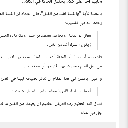
وتنبيه آخر على كلام يحتمل الخطأ في الكلام:
بالنسبة لآية "والفتنة أشد من القتل"، قال العلماء أن الفتنة 
رحمه الله في تفسيره:
وقال أبو العالية ، ومجاهد ، وسعيد بن جبير ، وعكرمة ، والحسن 
) يقول : الشرك أشد من القتل .
فلا يصح أن نقول أن الفتنة أشد من القتل نقصد بها الناس الذي
من أهل العلم يفسرها بهذا فنرجو أن تفيدنا به.
وأخيرا: يحسن في هذا المقام أن نذكر نصيحة نبينا في الفتن
أمسِكْ عليك لسانَك، ولْيَسعْك بيتُك، وابْكِ على خطيئتِكَ.
نسأل الله العظيم رب العرش العظيم أن يعيذنا من الفتن ما ظ
جل في علاه.