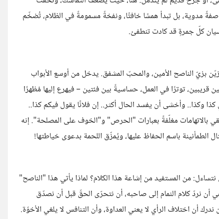
أعمى، أو جرحٌ قديمٌ لم يندمل. هنا، حيث يضعف التماسك، وتخفت
اصفةً مدوية، بل تبدأ همسًا خافتًا، ونفخةً مسمومةً في الظلام، تُضخّم
يان كلّ جمرةٍ قد كادت تنطفئ.
يتزيّن بزيّ الناصح الأمين، والمحبّ المشفق. يدخل من أوسع الأبواب
 قريبين، توترًا في العمل، حساسيةً بين فئتين – فيهرع إليها مُظهرًا
 كذا وكذا.. وأخشى أن يفسد الحال أكثر.. إن فلانًا يقول فيكم كذا..
لقي بالاتهامات مغلّفةً بعبارات "الحرص" و"الخوف على المصلحة". إنه
ل الطمأنينة باسم الحفاظ عليها، ويُمزّق اللحمة بدعوى خياطتها!
ن نتساءل: من المستفيد من إشاعة هذا الكلام؟ لماذا يأتي هذا "الناصح"
 أن نردّ كلام النمام إلى صاحبه، أن نتحرّى الحقّ قبل أن نصدّق
 ندرك أن اختلاف الرأي لا يعني العداوة، وأن التنافس لا يلغي الأخوّة.