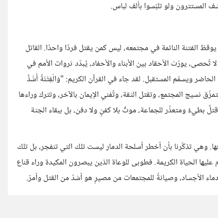
ف المستترون ولو تلبّسوا بألف لباس.
وقظ الفتنة النائمة في مجتمعه، ليس كمن يقتل فردًا واحدًا. القاتل
ا لا تُحصى، يورّث الأحقاد بين الأبناء والأحفاد، يُبدّد ثروات الأمم في
ضر ويسمّم المستقبل. لقد جاء في القرآن الكريم: "وَالْفِتْنَةُ أَشَدُّ
لفرد، أما الفتنة فتمزّق نسيج المجتمع، وتقتل الثقة، وتُفني الإيمان بالآخر، وتترك وراءها
ا قتلٌ بطيءٌ ومتعذّر للجماعة، موتٌ بلا كفنٍ ولا دفن، بل ببقاء الجثة
نها. وهي تذكّرنا بأن أخطر أسلحة الدمار ليست تلك التي تنفجر، بل تلك
 عليها الحياة الكريمة. فطوبى للوعاة الذين يبصرون المكيدة وراء قناع
ء الأجساد، وصيانةً للمجتمعات من مصيرٍ هو أشدّ من القتل وأمرّ.