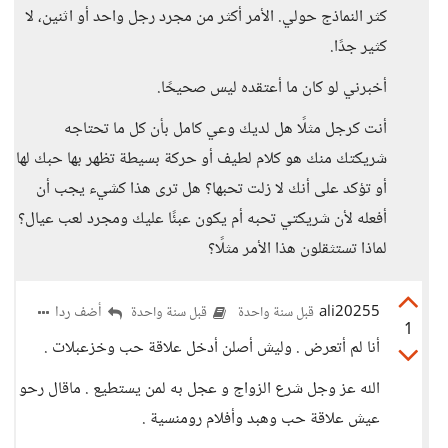
كثر النماذج حولي. الأمر أكثر من مجرد رجل واحد أو اثنين، لا
كثير جدًا.
أخبرني لو كان ما أعتقده ليس صحيحًا.
أنت كرجل مثلًا هل لديك وعي كامل بأن كل ما تحتاجه
شريكتك منك هو كلام لطيف أو حركة بسيطة تظهر بها حبك لها
أو تؤكد على أنك لا زلت تحبها؟ هل ترى هذا كشيء يجب أن
أفعله لأن شريكتي تحبه أم يكون عبئًا عليك ومجرد لعب عيال؟
لماذا تستثقلون هذا الأمر مثلًا؟
ali20255
أضف ردا
قبل سنة واحدة
قبل سنة واحدة
1
أنا لم أتعرض . وليش أصلن أدخل علاقة حب وخزعبلات .
الله عز وجل شرع الزواج و عجل به لمن يستطيع . ماقال رحو
عيش علاقة حب وهبد وأفلام رومنسية .