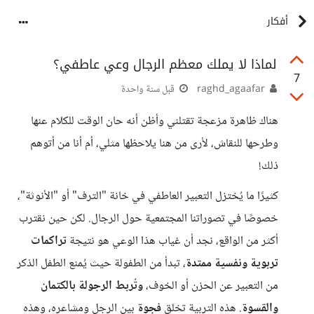
أفكار
لماذا لا يملك معظم الرجال وعي عاطفي؟
7
raghd_agaafar
قبل سنة واحدة
هناك ظاهرة مزعجة تقتلني وأظن أنه حان الوقت للكلام عنها
وطرحها للنقاش، لأرى من هنا يلاحظها مثلي، أم أنا من أتوهم
ذلك!
كثيرًا ما يُختزل التعبير العاطفي في خانة "الترف" أو "الأنوثة"،
خصوصًا في تصوراتنا المجتمعية حول الرجال. لكن حين نقترب
أكثر من الواقع، نجد أن غياب هذا الوعي هو نتيجة
تراكمات
تربوية ونفسية ممتدة
، تبدأ من الطفولة حيث يُمنع الطفل الذكر
من التعبير عن الحزن أو الخوف،
وتُربط الرجولة بالكتمان
والقسوة
. هذه التربية تخلق
فجوة
بين الرجل ومشاعره، وهذه