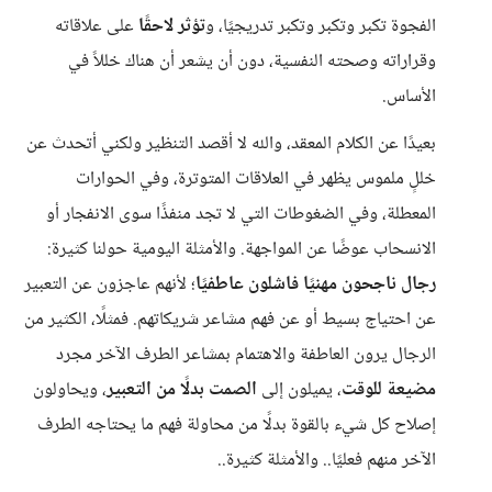
الفجوة تكبر وتكبر وتكبر تدريجيًا، و
تؤثر لاحقًا
على علاقاته
وقراراته وصحته النفسية، دون أن يشعر أن هناك خللاً في
الأساس.
بعيدًا عن الكلام المعقد، والله لا أقصد التنظير ولكني أتحدث عن
خللٍ ملموس يظهر في العلاقات المتوترة، وفي الحوارات
المعطلة، وفي الضغوطات التي لا تجد منفذًا سوى الانفجار أو
الانسحاب عوضًا عن المواجهة. والأمثلة اليومية حولنا كثيرة:
رجال ناجحون مهنيًا فاشلون عاطفيًا
؛ لأنهم عاجزون عن التعبير
عن احتياج بسيط أو عن فهم مشاعر شريكاتهم. فمثلًا، الكثير من
الرجال يرون العاطفة والاهتمام بمشاعر الطرف الآخر مجرد
مضيعة للوقت
، يميلون إلى
الصمت بدلًا من التعبير
، ويحاولون
إصلاح كل شيء بالقوة بدلًا من محاولة فهم ما يحتاجه الطرف
الآخر منهم فعليًا.. والأمثلة كثيرة..