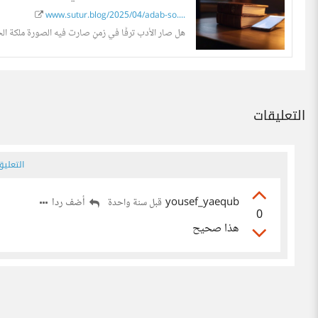
www.sutur.blog/2025/04/adab-so....
هل صار الأدب ترفًا في زمنٍ صارت فيه الصورة ملكة الحو
التعليقات
التعلي
yousef_yaequb
أضف ردا
قبل سنة واحدة
0
هذا صحيح