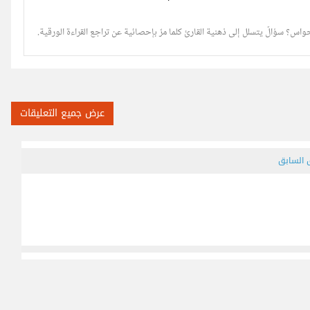
اس؟ سؤالٌ يتسلل إلى ذهنية القارئ كلما مرّ بإحصائية عن تراجع القراءة الورقية.
عرض جميع التعليقات
ق السابق