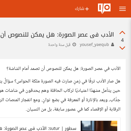
شارك
الأدب في عصر الصورة: هل يمكن للنصوص أن 
4
yousef_yaequb
قبل سنة واحدة
الأدب في عصر الصورة: هل يمكن للنصوص أن تصمد أمام الشاشة؟
هل صار الأدب ترفًا في زمنٍ صارت فيه الصورة ملكة الحواس؟ سؤالٌ يتسل
حين يتأمل مشهدًا اعتياديًا لركاب الحافلة وهم يحدقون في شاشات هوا
جذّاب، ويعد بالإثارة أو المعرفة في بضع ثوانٍ. ومع انفجار المنصات الر
الرقابة أو الإقصاء كما في عصور سابقة، بل من النسيان.
سطور | sutur: الأدب في عصر الصورة: هل يمكن للنصوص أن تصمد أمام الشاشة؟.