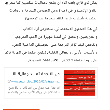
يمكن لأي قارئ بلغته الأم أن يشعر بجماليات شكسبير كما شعر بها
القارئ الإنجليزي في زمنه؟ وهل النصوص الشعرية والروايات
المكتوبة بأسلوب خاص تفقد سحرها عند ترجمتها؟
في هذا التحقيق الاستقصائي، نستعرض آراء الكتاب
والمترجمين، ونتعمق في أمثلة شهيرة من الأدب المترجم،
ونفحص كيف تؤثر الترجمة على الموسيقى الداخلية للنص،
والأسلوب الأدبي، والمعاني الخفية، ليكون حكمنا في النهاية قائماً
على رؤية شاملة لا تكتفي بالافتراضات المجردة.
هل الترجمة تفسد جمالية النصوص الأدبية؟. تحقيق استقصائي.
www.sutur.blog/2025/02/altrgama...
الترجمة جسر يصل بين الثقافات، وأداة تتيح
لنا الاطلاع على روائع الأدب العالمي بلغات لم
نولد ونحن نتحدثها.