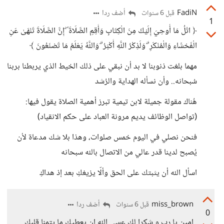
FadiN
أضف ردا
قبل 6 سنوات
1
﴿ اتْلُ مَا أُوحِيَ إِلَيْكَ مِنَ الْكِتَابِ وَأَقِمِ الصَّلَاةَ ۖ إِنَّ الصَّلَاةَ تَنْهَىٰ عَنِ
الْفَحْشَاءِ وَالْمُنْكَرِ ۗ وَلَذِكْرُ اللَّهِ أَكْبَرُ ۗ وَاللَّهُ يَعْلَمُ مَا تَصْنَعُونَ ﴾
مهما بلغت ذنوبنا لا بد أن نبقي على ذلك الخيط الذي يربطنا بربنا
سُبحانه.. وأن نسأله الهداية والرُشد
هُناك مقولة جميلة لابن تيمية تبرز أهمية الصلاة يقول فيها:
(تواصل الوظائف يديم مرونة العباد على حكم الانقياد)
فنحن نصلي في اليوم خمس صلوات، وهذا بلا شك مدعاة لأن
يُصبح لدينا قدر عالي من الاتصال بالله سبحانه
اسأل الله أن يثبتك على الحق وألّا يزيغكِ بعد إذ هداكِ
miss_brown
أضف ردا
قبل 6 سنوات
0
امين يا رب و شكرا لك عسى الله ان يعطيك ما يتمنا قلبك