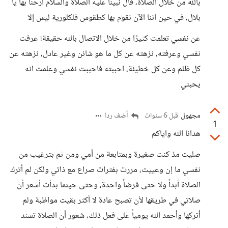
بالله من خلال الصلاة، قال نبينا عليه الصلاة والسلام ارحنا بها يا
بلال، في حين اننا الآن نقوم بها كطقوس فلكلورية ليس إلا
عن نفسي تعلمت كثيرًا من خلال الاتصال بالله حقيقة! عرفت
نفسي وعرفته، نزهته عن كل ما هو شائن وغير عادل، نزهته عن
كل ظلم وعن كل خطيئة، احببته فاحببت نفسي وعلمت انه
يحبني
مجهول
أضف ردا
قبل 6 سنوات
1
هدانا الله واياكم
صليت مذ كنت صغيرة وبمتابعة من أمي ومن ثم بترغيب من
نفسي ما إن وعييت، مررت بفترات صراع مع ذاتي ولكن لم أترك
الصلاة أبداً ولا حتى فرضاً واحدة، وحتى حينما بدأت أشعر أن
صلاتي في طريقها لأن تصبح عادة لا أكثر بقيت مواظبة ولم
أتركها وأحمد الله يومياً على فعل ذلك، شعور أن الصلاة تسند