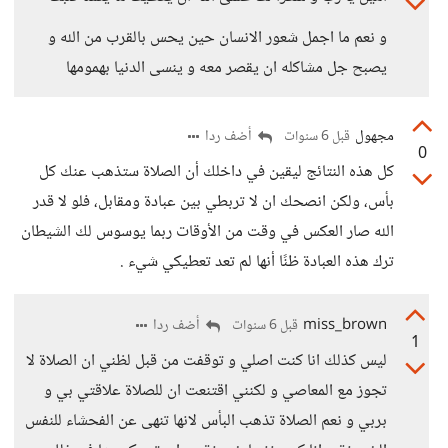
و نعم ما اجمل شعور الانسان حين يحس بالقرب من الله و
يصبح جل مشاكله ان يقصر معه و ينسى الدنيا بهمومها
مجهول
أضف ردا
قبل 6 سنوات
0
كل هذه النتائج ليقين في داخلك أن الصلاة ستذهب عنك كل
بأس، ولكن انصحك ان لا تربطي بين عبادة ومقابل، فلو لا قدر
الله صار العكس في وقت من الأوقات ربما يوسوس لك الشيطان
ترك هذه العبادة ظنًا أنها لم تعد تعطيكي شيء .
miss_brown
أضف ردا
قبل 6 سنوات
1
ليس كذلك انا كنت اصلي و توقفت من قبل لظني ان الصلاة لا
تجوز مع المعاصي و لكنني اقتنعت ان للصلاة علاقتي بي و
بربي و نعم الصلاة تذهب البأس لانها تنهى عن الفحشاء للنفس