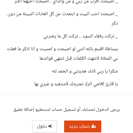
_ اصبحت اقرب من ربي و من والداي ..اصبحت احبهما اكثر
_ اصبحت احب البيت و ابتعدت عن كل العادات السيئة من دون
ذكر
_ تركت رفقاء السوء ...تركت كل ما يضرني
ببساطة اقسم بالله انني لو اصبحت و امسيت و انا اذكر ما فعلت
بي الصلاة لانتهت الكلمات قبل تنتهي فوائدها
شكرا يا ربي لانك هديتني و الحمد لله
يا قارئ كلامي اترك تجربتك لاستفيد و غيري بها
يرجى الدخول لحسابك أو تسجيل حساب لتستطيع إضافة تعليق
حساب جديد
دخول