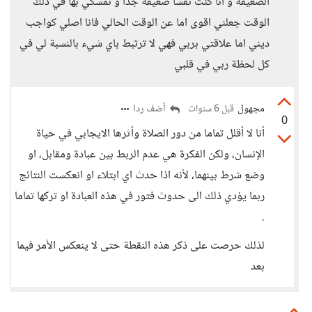
الضعيفة و انا كنت نفسا ضعيفة جدا و تمسكي بها في ذلك
الوقت جعلني اقوى اما عن الوقت الحالي فانا اصلي كواجب
ديني اما علاقتي بربي فهي لا ترتبط باي شيء بالنسبة لي في
كل لحظة ربي في قلبي
مجهول
أضف ردا
قبل 6 سنوات
0
أنا لا أقلل تماما من دور الصلاة وأثرها الايجابي في حياة
الإنسان، ولكن الفكرة هي عدم الربط بين عبادة ومقابل، او
وضع شرط بينهما، لأنه اذا حدث اي ابتلاء او انعكست النتائج
ربما يؤدي ذلك الى حدوث فتور في هذه العبادة او تركها تماما
.
لذلك حرصت على ذكر هذه النقطة حتى لا ينعكس الأمر فيما
بعد