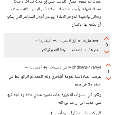
عمرك هو شعور جميل، تقويك حتى إن مرت فترات وجدت
نفسك فيها تائهاً ولم تساعدك الصلاة لكن اليقين بالله سبحانه
وتعالى والعودة لجوهر الصلاة لهو من أجمل المشاعر التي يمكن
أن يشعر بها الإنسان.
miss_brown
أضف ردا
قبل 6 سنوات
0
نعم هذا ما قصدته ... ثبتنا الله و اياكم
MohdharBinYahya
أضف ردا
قبل 6 سنوات
1
عرفت الصلاة منذ نعومة أضافري ولله الحمد لم اتركها قط في
حضر ولا في سفر
ولكن في السنوات الاخيرة بدات تصبح عندي عادة ولا اجد فيها
شي جديد الى ان هداني الله
الى كتاب اسمه ( اول مرة أصلي )