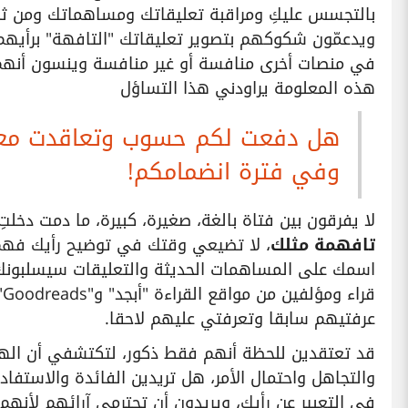
بالتجسس عليكِ ومراقبة تعليقاتك ومساهماتك ومن ث
ويدعمّون شكوكهم بتصوير تعليقاتك "التافهة" برأيهم،
في منصات أخرى منافسة أو غير منافسة وينسون أنه
هذه المعلومة يراودني هذا التساؤل
هل دفعت لكم حسوب وتعاقدت معكم
وفي فترة انضمامكم!
لا يفرقون بين فتاة بالغة، صغيرة، كبيرة، ما دمت دخ
تافهمة مثلك
، لا تضيعي وقتك في توضيح رأيك فهم ق
اسمك على المساهمات الحديثة والتعليقات سيسلبونك 
ق
عرفتيهم سابقا وتعرفتي عليهم لاحقا.
قد تعتقدين للحظة أنهم فقط ذكور، لتكتشفي أن الهجو
والتجاهل واحتمال الأمر، هل تريدين الفائدة والاستف
في التعبير عن رأيكِ، ويريدون أن تحترمي آرائهم لأنهم "