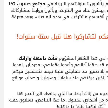
م ينشرون تساؤلاتهم البريئة في
مجتمع حسوب I/O
 يبحثون عنك في الانترنت، ويأتون بروابط لمشاركاتك
م أنفسهم مشتركين في هذه المنصات، وبعد معرفة
 لتشاركوا هنا قبل ستة سنوات!
لتِ في هذا الشهر المشؤوم
فأنت تافهة وآرائك
د صمّوا آذانهم وأعموا عقولهم، بمجرد أن يلمحوا
بلا ضمير، قد تتفاجئي قليلا حينما تكتشفين فيهم
راء ومؤلفين من مواقع القراءة "أبجد" و"Goodreads" الذين عرفتهم منذ سنوات، ومدونين واصحاب مواقع
م من إناث أيضا، ما الذي يدفعك الى الصبر هنا
ادة من أشخاص يهينوكِ، ما هذا التناقض، يسلبون حقك
أكثر فهماً منكِ" يا جاهلة!