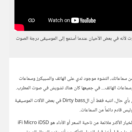
ينما أشتري الamp هو حدة الصوت لأنه في بعض الأحيان عندما أستمع إلى الموسيقى درجة الصوت
ة من سماعاتك، التشوه موجود لدي على الهاتف والسبيكرز وسماعات
وسماعات الهاتف... في جميعها كان هناك تشويش في صوت المطرب.
ولكن أعتقد أنك تعاني من المشكلة في أماكن أخرى بأي حال، انتبه فقط أن الDirty bass في بعض الآلات الموسيقية
س قادم دائماً من السماعات.
بالنسبة لتشغيل ملفات الصوت عالية الدقة، أعتقد الخيار الأكثر ملائمة من ناحية السعر أو الأداء هو iFi Micro iDSD