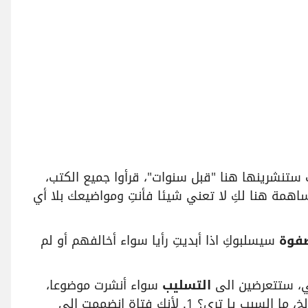
تنشرينها هنا "قبل سنوات"، قرأوا جميع الكتب،
همة هنا لكِ لا تعني شيئا فأنتِ ومواضيعك بلا أي
فوة
سيسلبوكِ اذا أبديتِ رأيا سواء أخالفهم أو لم
تي، ستتعرضين الى
التسليب
سواء أنشرت موضوعا،
معلومة، نتيجة خبراتك، خبراً، نكتة، سؤال، استفسار ... الخ، ما السبب يا ترى؟ 1. لأنك فتاة انضممت الى