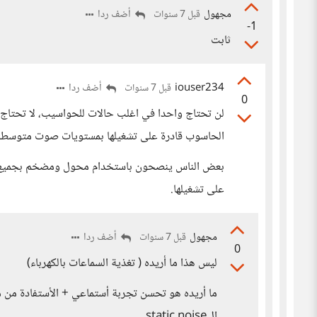
مجهول
أضف ردا
قبل 7 سنوات
-1
ثابت
iouser234
أضف ردا
قبل 7 سنوات
0
لن تحتاج واحدا في اغلب حالات للحواسيب، لا تحتاج 
الحاسوب قادرة على تشغيلها بمستويات صوت متوسطة
بعض الناس ينصحون باستخدام محول ومضخم بجميع الاحو
على تشغيلها.
مجهول
أضف ردا
قبل 7 سنوات
0
ليس هذا ما أريده ( تغذية السماعات بالكهرباء)
الstatic noise