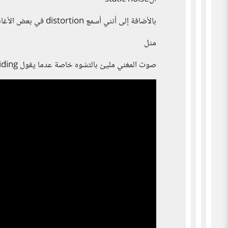
بالأضافة إلى أنني أسمع distortion في بعض الأغاني
مثل
صوت المغني مليئ بالتشوه خاصة عدما يقول i've been hiding في الثانية 28