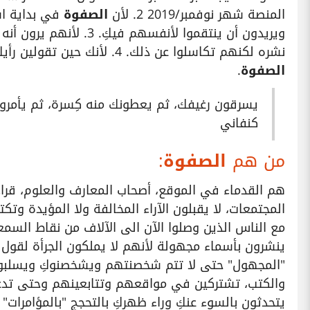
المنصة شهر نوفمبر/2019 2. لأن
الصفوة
في بداية ا
ويريدون أن ينتقموا لأنفسهم فيكِ. 3. لأنهم يرون أنه قد دُفع لكِ لتقدمي محتوى كان بإمكان
نشره لكنهم تكاسلوا عن ذلك. 4. لأنك حين تقولين رأيكِ تعمميه وهم يعمموا كما يحلوا لهم،
الصفوة
.
يسرقون رغيفك، ثم يعطونك منه كِسرة، ثم يأمر
كنفاني
من هم
الصفوة
:
هم القدماء في الموقع، أصحاب المعارف والعلوم، قر
المجتمعات، لا يقبلون الآراء المخالفة ولا المؤيدة و
مع الناس الذين وصلوا الآن الى الآلاف من نقاط الس
ينشرون بأسماء مجهولة لأنهم لا يملكون الجرأة لقول ر
"المجهول" حتى لا تتم شخصنتهم ويشخصنوكِ ويسلبوكِ
والكتب، تشتركين في مواقعهم وتتابعينهم وحتى تدع
يتحدثون بالسوء عنكِ وراء ظهركِ بالتحجج "بالمؤامرا