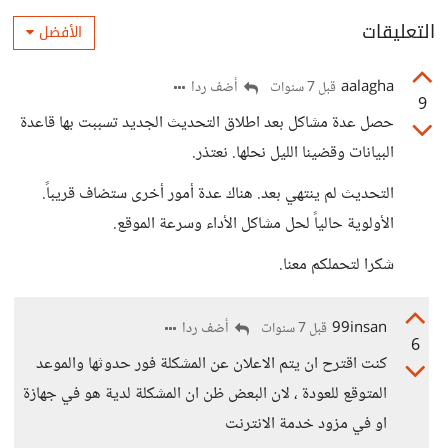
التعليقات
الأفضل
aalagha
أضف ردا
قبل 7 سنوات
9
حصل عدة مشاكل بعد اطلاق التحديث الجديد تسببت بها قاعدة
البيانات وقضينا الليل نحلها. نعتذر.
التحديث لم ينتهي بعد. هناك عدة أمور أخرى ستضاف قريباً.
الأولوية حالياً لحل مشاكل الأداء وسرعة الموقع.
شكرا لتحملكم معنا.
99insan
أضف ردا
قبل 7 سنوات
6
كنت اقترح ان يتم الاعلان عن المشكلة فور حدوثها والموعد
المتوقع للعودة ، لان البعض ظن ان المشكلة لدية هو في جهازة
او في مزود خدمة الانترنت