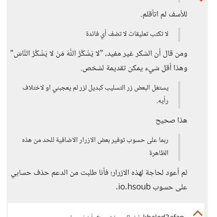
للأسف لم اتأقلم.
لا تكتب تعليقات لا تضف أي فائدة
ومن قال أن الشكر غير مفيد، "لا يَشْكُرُ اللَّهَ مَنْ لا يَشْكُرُ النَّاسَ"
وهذا أقل شيء يمكن تقديمة لشخص.
يستغل البعض زر التسليب كبديل لزر لم يعجبني او لاختلاف
رأيه.
هذا صحيح
ربما على حسوب توفير بعض الازرار الاضافية للحد من هذه
الظاهرة
لم أعود لحاجة لهذه الازرار؛ فأنا طلبت من الدعم حذف حسابي
على حسوب io.hsoub.