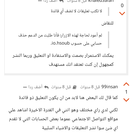
khaled3afan
أضف ردا
قبل 8 سنوات
0
لا تكتب تعليقات لا تضف أي فائدة
للنقاش
لم أعود لحاجة لهذه الازرار؛ فأنا طلبت من الدعم حذف
حسابي على حسوب io.hsoub.
يمكنك الاستمرار بصمت والاستفادة او التعليق وربما النشر
كمجهول إن كنت تعتقد انك مستهدف
99insan
أضف ردا
قبل 8 سنوات
قبل 8 سنوات
1
كما قال لك البعض هنا لابد من ان يكون التعليق ذو فائدة
لكني لدي راي مختلف وهو انني في الفترة الاخيرة اشاهد علي
مواقع التواصل الاجتماعي عموما بعض الحسابات التي لا تقدم
اي شئ سوا نشر التعليقات والاشياء السلبية