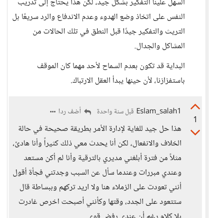
السهل علينا التفكير بشكل جيد، لكن هذا يحتاج إلى تدريب
النفس على اتخاذ وضع الهدوء وعدم الاندفاع والرد سريعًا بل
التريث والتفكير جيدًا قبل النطق في تلك الحالات من
المشاكل والجدال.
البداية قد تكون بعدم السماح لأحد مهما كان الموقف
باستفزازنا، لأن حينها يبدأ العقل الارتباك.
Eslam_salah1
أضف ردا
قبل سنة واحدة
1
هذا حل جيد للغاية لإدارة الأمر بطريقة صحيحة في حالة
الخلاف والانفعال، لكن أنا يحدث معي ذلك كثيراً وأنا هادئ،
مثلاً من فترة أبلغني مديري بالترقية وأنا لم أكن مستعد
وعندي مبررات وعندما سأل عن السبب وجدتني فجأة أقول
أنني تعودت على الزملاء هنا ولا اريد تركهم وببساطة قال
ستتعود على الجدد، وقتها وكأنني أصبحت اخرص غادرت
بلا كلام رغم أن عندي رفض قوي