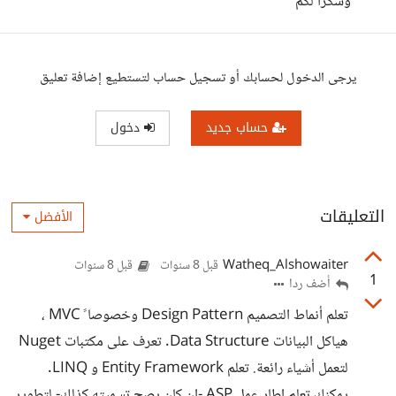
وشكراً لكم
يرجى الدخول لحسابك أو تسجيل حساب لتستطيع إضافة تعليق
حساب جديد
دخول
التعليقات
الأفضل
Watheq_Alshowaiter
قبل 8 سنوات
قبل 8 سنوات
1
أضف ردا
تعلم أنماط التصميم Design Pattern وخصوصا ً MVC ،
هياكل البيانات Data Structure. تعرف على مكتبات Nuget
لتعمل أشياء رائعة. تعلم Entity Framework و LINQ.
يمكنك تعلم إطار عمل ASP -إن كان يصح تسميته كذلك- لتطوير