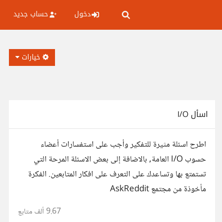
دخول
حساب جديد
خيارات
اسأل I/O
اطرح اسئلة مثيرة للتفكير وأجب على استفسارات أعضاء
حسوب I/O العامة, بالاضافة إلى بعض الاسئلة المرحة التي
تستمتع بها وتساعدك على التعرف على افكار المتابعين. الفكرة
مأخوذة من مجتمع AskReddit
9.67 ألف
متابع