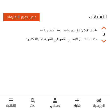
التعليقات
عرض جميع التعليقات
you1234
أضف ردا
قبل شهر واحد
0
نفتقد الامان النفسي اشعر في الغربه احيانا كثيره
الرئيسية
شارك
حسابي
بحث
القائمة