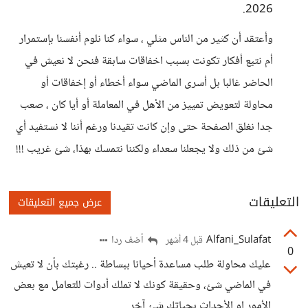
2026.
وأعتقد أن كثير من الناس مثلي ، سواء كنا نلوم أنفسنا بإستمرار
أم نتبع أفكار تكونت بسبب اخفاقات سابقة فنحن لا نعيش في
الحاضر غالبا بل أسرى الماضي سواء أخطاء أو إخفاقات أو
محاولة لتعويض تمييز من الأهل في المعاملة أو أيا كان ، صعب
جدا نغلق الصفحة حتى وإن كانت تقيدنا ورغم أننا لا نستفيد أي
شئ من ذلك ولا يجعلنا سعداء ولكننا نتمسك بهذا، شئ غريب !!!
التعليقات
عرض جميع التعليقات
Alfani_Sulafat
أضف ردا
قبل 4 أشهر
0
عليك محاولة طلب مساعدة أحيانا ببساطة .. رغبتك بأن لا تعيش
في الماضي شئ، وحقيقة كونك لا تملك أدوات للتعامل مع بعض
الأمور او الأحداث بحياتك شئ آخر ..