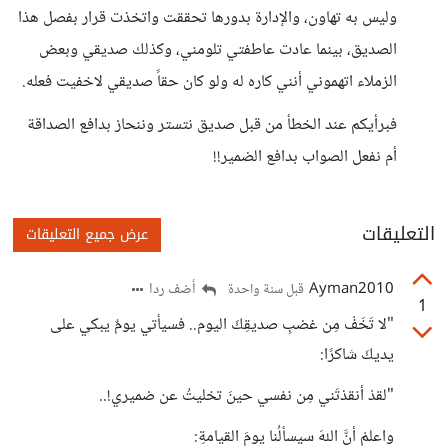
وليس به تهاون، والإدارة بدورها تحققت واتخذت قرار بفصل هذا
الصديق، بينما عادت عاطفتي تلومني، وكذلك صديقي وبعض
الزملاء اتهموني أنني كاره له ولو كان حقاً صديقي لاخفيت فعله.
فبرأيكم عند الخطأ من قبل صديق نتستر وننحاز بدافع الصداقة
أم نفعل الصواب بدافع الضمير!!
التعليقات
عرض جميع التعليقات
Ayman2010
أضف ردا
قبل سنة واحدة
1
"لا تَخَفْ مِن غضبِ صديقِكَ اليوم.. فسيأتي يومٌ يبكي على
يديكَ شاكرًا:
"لقدْ أنقذتَني مِن نفسي حينَ تخليتُ عن ضميري!..
واعلمْ أنَّ اللهَ سيسألُنا يومَ القيامةِ: