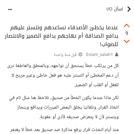
اسأل I/O
عندما يخطئ الأصدقاء نساعدهم ونتستر عليهم
9
بدافع الصداقة أم نهاجهم بدافع الضمير والانتصار
للصواب!
Eslam_salah1
قبل سنة واحدة
كل من يرتكب خطأ يستحق أن نواجهه، وبالمنطق والعاطفة نرى
أن دعم المخطئ أو التستر عليه هو فعل خاطئ وغير مريح لا
للعقل أو القلب أو الضمير.
لكن ماذا عندما يكون الخطأ من صديق، نلاحظ هنا شلل تام في
اتخاذ القرار، وتلقائيا يخلق البعض المبررات ويدافع وينحاز
ويتستر لأن لا يتعرض صديقه لأذى أو عقوبة.
منذ أيام اتخذت قرار برفع مذكرة ضد صديق بعد خطأ لا يغتفر