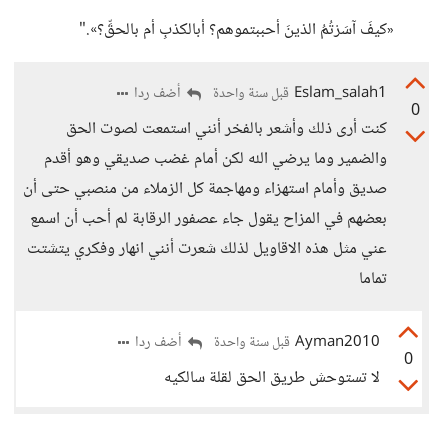
«كيفَ آسَرْتُمُ الذينَ أحببتموهم؟ أبالكذبِ أم بالحقِّ؟»."
Eslam_salah1
أضف ردا
قبل سنة واحدة
0
كنت أرى ذلك وأشعر بالفخر أنني استمعت لصوت الحق
والضمير وما يرضي الله لكن أمام غضب صديقي وهو أقدم
صديق وأمام استهزاء ومهاجمة كل الزملاء من منصبي حتى أن
بعضهم في المزاح يقول جاء عصفور الرقابة لم أحب أن اسمع
عني مثل هذه الاقاويل لذلك شعرت أنني انهار وفكري يتشتت
تماما
Ayman2010
أضف ردا
قبل سنة واحدة
0
لا تستوحش طريق الحق لقلة سالكيه