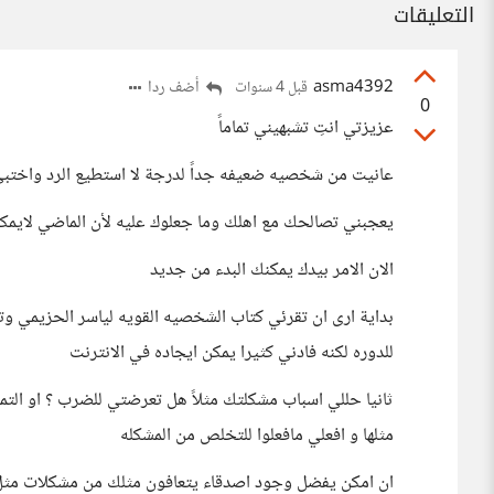
التعليقات
asma4392
أضف ردا
قبل 4 سنوات
0
عزيزتي انتِ تشبهيني تماماً
عانيت من شخصيه ضعيفه جداً لدرجة لا استطيع الرد واختبى
يعجبني تصالحك مع اهلك وما جعلوك عليه لأن الماضي لايم
الان الامر بيدك يمكنك البدء من جديد
بداية ارى ان تقرئي كتاب الشخصيه القويه لياسر الحزيمي 
للدوره لكنه فادني كثيرا يمكن ايجاده في الانترنت
ثانيا حللي اسباب مشكلتك مثلاً هل تعرضتي للضرب ؟ او الت
مثلها و افعلي مافعلوا للتخلص من المشكله
ان امكن يفضل وجود اصدقاء يتعافون مثلك من مشكلات مث