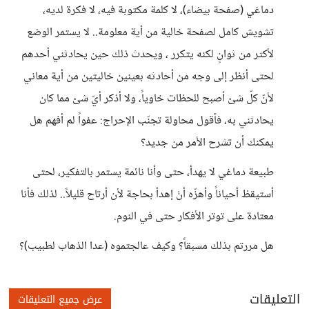
دماغي (صفحة بيضاء)، لا كلمة مكتوبة فيه، لا فكرة لديه،
تشويش كامل لصفحة خالية من أية معلومة.. لا يستمر الوضع
لأكثر من ثوانٍ لكنه يتكرر ، ويحدث ذلك حين يحادثني أحدهم
لحتى أنظر إلى وجه من أحادثه بعينين خاليتين من أية معاني
لأنّ كلّ شئ أصبح للحظات خاوياً، ولا أذكر أيّ شئ مما كان
يحادثني به، فأقول محاولة تجنّب الإحراج: عفواً لم أفهم هل
يمكنك أن تشرح الأمر من جديد؟
طبيعة دماغي لا يهدأ، حتى وأنا نائمة يستمر بالتفكير، لحتى
أستيقظ أحياناً وأهزّه أنْ إهدأ بحاجة لأن أرتاح قليلاً.. لذلك فأنا
معتادة على توتر الأفكار حتى في النوم.
هل مررتم بذلك مسبقاً؟ وكيف عالجتموه (عدا الذهاب لطبيب)؟
التعليقات
عرض جميع التعليقات