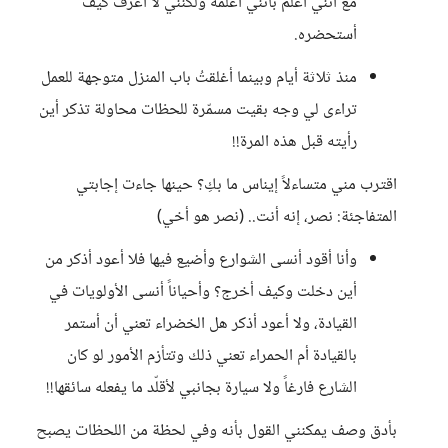
مع أنني أعلم بأنني أعلمه ولكنني لا أعرف كيف
أستحضره.
منذ ثلاثة أيام وبينما أغلقتُ باب المنزل متوجهة للعمل
تراءى لي وجه بقيت مسمّرة للحظات محاولة تذكر أين
رأيته قبل هذه المرة!!
اقترب مني متساءلاً إيناس ما بكِ؟ حينها جاءت إجابتي
المتفاجئة: نصر، إنه أنت.. (نصر هو أخي)
وأنا أقود أنسى الشوارع وأضيع فيها فلا أعود أذكر من
أين دخلت وكيف أخرج؟ وأحياناً أنسى الأولويات في
القيادة، ولا أعود أذكر هل الخضراء تعني أن أستمر
بالقيادة أم الحمراء تعني ذلك وتتأزم الأمور لو كان
الشارع فارغاً ولا سيارة بجانبي لأقلّد ما يفعله سائقها!!
بأدق وصف يمكنني القول بأنه وفي لحظة من اللحظات يصبح