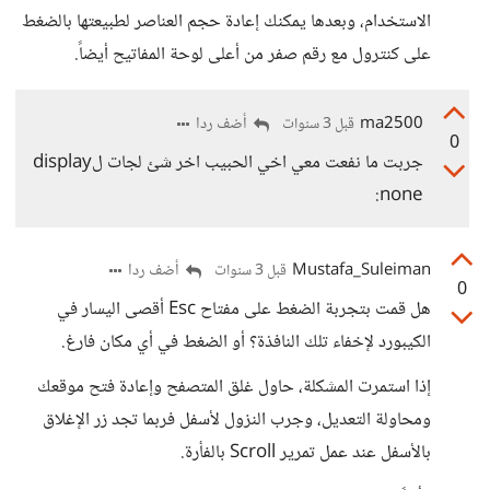
الاستخدام، وبعدها يمكنك إعادة حجم العناصر لطبيعتها بالضغط
على كنترول مع رقم صفر من أعلى لوحة المفاتيح أيضاً.
ma2500
أضف ردا
قبل 3 سنوات
0
جربت ما نفعت معي اخي الحبيب اخر شئ لجات لdisplay
:none
Mustafa_Suleiman
أضف ردا
قبل 3 سنوات
0
هل قمت بتجربة الضغط على مفتاح Esc أقصى اليسار في
الكيبورد لإخفاء تلك النافذة؟ أو الضغط في أي مكان فارغ.
إذا استمرت المشكلة، حاول غلق المتصفح وإعادة فتح موقعك
ومحاولة التعديل، وجرب النزول لأسفل فربما تجد زر الإغلاق
بالأسفل عند عمل تمرير Scroll بالفأرة.