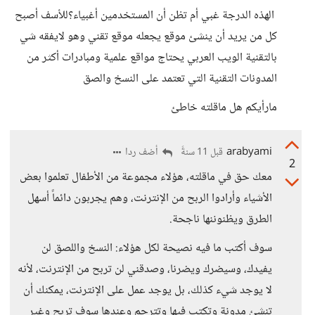
الهذه الدرجة غبي أم تظن أن المستخدمين أغبياء؟للأسف أصبح
كل من يريد أن ينشئ موقع يجعله موقع تقني وهو لايفقه شي
بالتقنية الويب العربي يحتاج مواقع علمية ومبادرات أكثر من
المدونات التقنية التي تعتمد على النسخ والصق
مارأيكم هل ماقلته خاطئ
arabyami
أضف ردا
قبل 11 سنةً
2
معك حق في ماقلته، هؤلاء مجموعة من الأطفال تعلموا بعض
الأشياء وأرادوا الربح من الإنترنت، وهم يجربون دائماً أسهل
الطرق ويظنوننها ناجحة.
سوف أكتب ما فيه نصيحة لكل هؤلاء: النسخ واللصق لن
يفيدك، وسيضرك ويضرنا، وصدقني لن تربح من الإنترنت، لأنه
لا يوجد شيء كذلك، بل يوجد عمل على الإنترنت، يمكنك أن
تنشئ مدونة وتكتب فيها وتترجم وعندها سوف تربح وغير