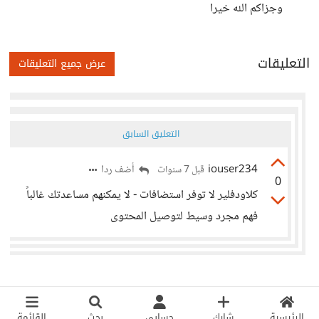
وجزاكم الله خيرا
التعليقات
عرض جميع التعليقات
التعليق السابق
iouser234
أضف ردا
قبل 7 سنوات
0
كلاودفلير لا توفر استضافات - لا يمكنهم مساعدتك غالباً
فهم مجرد وسيط لتوصيل المحتوى
الرئيسية
شارك
حسابي
بحث
القائمة