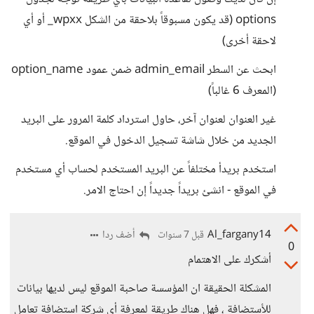
options (قد يكون مسبوقاً بلاحقة من الشكل wpxx_ أو أي
لاحقة أخرى)
ابحث عن السطر admin_email ضمن عمود option_name
(المعرف 6 غالباً)
غير العنوان لعنوان آخر، حاول استرداد كلمة المرور على البريد
الجديد من خلال شاشة تسجيل الدخول في الموقع.
استخدم بريدأ مختلفاً عن البريد المستخدم لحساب أي مستخدم
في الموقع - انشئ بريداً جديداً إن احتاج الامر.
Al_fargany14
أضف ردا
قبل 7 سنوات
0
أشكرك على الاهتمام
المشكلة الحقيقة ان المؤسسة صاحبة الموقع ليس لديها بيانات
للأستضافة ، فهل هناك طريقة لمعرفة أي شركة استضافة تعامل