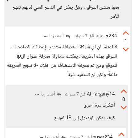
معها منشئ الموقع ، وهل يمكن في الدعم الفني لديهم تفهم
الأمر
iouser234
أضف ردا
قبل 7 سنوات
1
لا اعتقد ان اي شركة استضافة ستقوم بإعطائك الصلاحيات
للموقع بهذه الطريقة. يمكنك محاولة معرفة عنوان الip
للموقع ومن ثم معرفة الاستضافة من خلاله -لا تنجح الطريقة
دائماً- ولكن لن تستفيد شيئاً.
Al_fargany14
أضف ردا
قبل 7 سنوات
0
أشكرك مرة اخرى
كيف يمكن الوصول إلى IP الموقع
iouser234
أضف ردا
قبل 7 سنوات