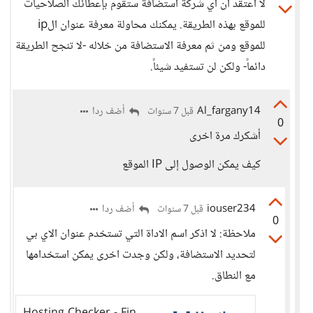
لا اعتقد ان اي شركة استضافة ستقوم بإعطائك الصلاحيات
للموقع بهذه الطريقة. يمكنك محاولة معرفة عنوان الip
للموقع ومن ثم معرفة الاستضافة من خلاله -لا تنجح الطريقة
دائماً- ولكن لن تستفيد شيئاً.
Al_fargany14
أضف ردا
قبل 7 سنوات
0
أشكرك مرة اخرى
كيف يمكن الوصول إلى IP الموقع
iouser234
أضف ردا
قبل 7 سنوات
0
ملاحظة: لا اذكر اسم الاداة التي تستخدم عنوان الاي بي
لتحديد الاستضافة، ولكن وجدت اخرى يمكن استخدامها
مع النطاق.
Hosting Checker - Find out who is hosting any website