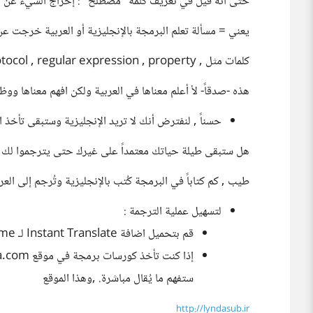
حتى انه قيل في تعريف كلمة "مصطلح" : إخراج الشيء عن معنا
يعني = مسألة تعلم البرمجة بالإنجليزية أو العربية خرجت ع
كلمات مثل , parameter , function , protocol , regular expression , property
هذه -صدقاً- لأ أعلم معناها في العربية ولكن افهم معناها ووظ
حسناً , لنفترض أنك لا تريد الإنجليزية وستبقى تأخذ ال
هل ستبقى طيلة حياتك معتمداً على غيرك حتى يترجموا لك ما 
طيب , كم كتاباً في البرمجة كُتب بالإنجليزية وتُرجم إلى العرب
لتسهيل عملية الترجمة :
قم بتحميل اضافة Instant Translate لـ Google Chrome
ستفهم ما يُقال مباشرة. ,وهذا الموقع
http://lyndasub.ir