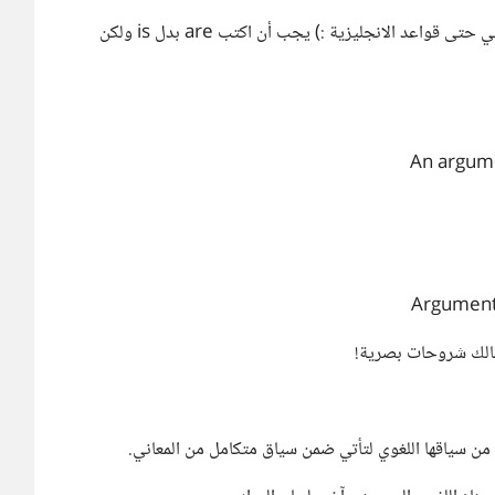
What is arguments in javascript | لاحظ هنا لم أراعي حتى قواعد الانجليزية :) يجب أن اكتب are بدل is ولكن
An argume
نالك شروحات بصرية!
 من سياقها اللغوي لتأتي ضمن سياق متكامل من المعاني.