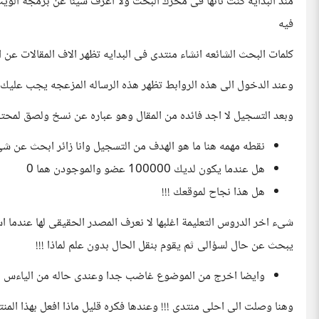
منذ البدايه كنت تائها فى محرك البحث ولا اعرف شيئا عن برمجة الوي
فيه
كلمات البحث الشائعه انشاء منتدى فى البدايه تظهر الاف المقالات عن
وعند الدخول الى هذه الروابط تظهر هذه الرساله المزعجه يجب عليك
وبعد التسجيل لا اجد فائده من المقال وهو عباره عن نسخ ولصق لمحتو
نقطه مهمه هنا ما هو الهدف من التسجيل وانا زائر ابحث عن شىء م
هل عندما يكون لديك 100000 عضو والموجودن هما 0
هل هذا نجاح لموقعك !!!
يبحث عن حال لسؤالى ثم يقوم بنقل الحال بدون علم لماذا !!!
وايضا اخرج من الموضوع غاضب جدا وعندى حاله من الياءس ث
وهنا وصلت الى احلى منتدى !!! وعندها فكره قليل ماذا افعل بهذا ال