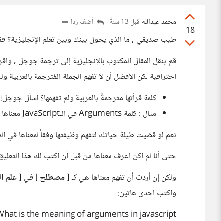
محمد عبدالله
أضف ردا
قبل 13 سنةً
18
طيب صديقي , ما الذي يحول بينك وبين تعلم الإنجليزية؟ فقط
قم بنقل المقال المكتوب بالإنجليزية إلى ترجمة جوجل , واقرأ
احترافية لكن الأفضل أن لا تفهم الجملة المُترجمة بالعربية ولك
كلمة قرأتها مترجمةً بالعربية ولم تفهمها؟ اسأل جوجل!
مثال : كلمة Arguments في الـJavaScript معناها في العربية = الحجج / البراهين
نعم لو قضيت طيلة حياتك لتفهم وظيفتها وفقاً لمعناها في العر
حتى أنا لم اكن اعرف معناها من قبل أن أكتب لك هذا التعليق
ولكن إن أردت أن تفهم معناها هي كـ [
مصطلح
] في [
علم ا
واكتب احدى هاتين:
What is the meaning of arguments in javascript