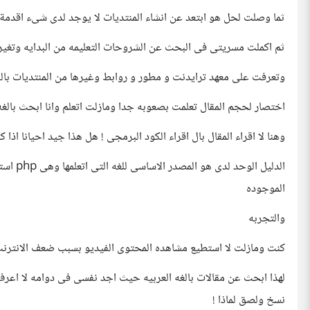
ثما وصلت لحل هو ابتعد عن انشاء المنتديات لا يوجد لدى شىء اقدمة
ثم اكملت مسريتى فى البحث عن الشروحات التعليمه من البدايه وتغي
وتعرفت على معهد ترايدنت و مطور و روابط وغيرها من المنتديات بال
اختصار لحجم المقال تعلمت بصعوبه جدا ومازلت اتعلم وانا ابحث بالغه
وهنا لا اقراء المقال بال اقراء الكود البرمجى ! هل هذا جيد احيانا اذ
الموجوده
والتجربه
كنت ومازلت لا استطيع مشاهده المحتوى الفيديو بسبب ضعف الانترن
لهذا ابحث عن مقالات بالغه العربيه حيث اجد نفسى فى دوامه لا اعرف 
نسخ ولصق لماذا !