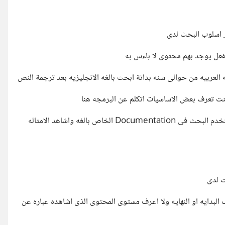
ر اسلوب البحث لدى
فعل يوجد بهم محتوى لا باءس به
 العربيه من حوالى سنه بدائة ابحث بالغه الانجليزيه بعد ترجمة النص
ا كنت تعرف بعض الاساسيات اتكلم عن البرمجه هنا
الدليل الوحد لدى هو المصدر الاساسى للغه التى اتعلمها وهى php استخدم البحث فى Documentation الخاص بالغه واشاهد الامثاله
ت لدى
البدايه او النهايه ولا اعرف مستوى المحتوى الذى اشاهده عباره عن