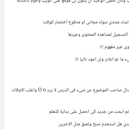
ب وكان حلمى الوحيد ان يكون لى موقع على الويب واقوم بالكتابة
 انشاء منتدى سواء مجانى او مدفوع اختصار للوقت
 التسجيل لمشاهده المحتوى وغيرها
ى غير مفهوم !!!
ا ثم اغادر ولن اعود ثانيا !!!
شىء اخر الدروس التعليمة اغلبها لا نعرف المصدر الحقيقى لها عندما اسال صاحب الموضوع عن شىء فى الدرس لا يرد O o واغلب الاوقات
م ابحث من جديد كى احصل على بداية للتعلم
منتدى هل استخدم نسخ ولصق مثل الاخرين