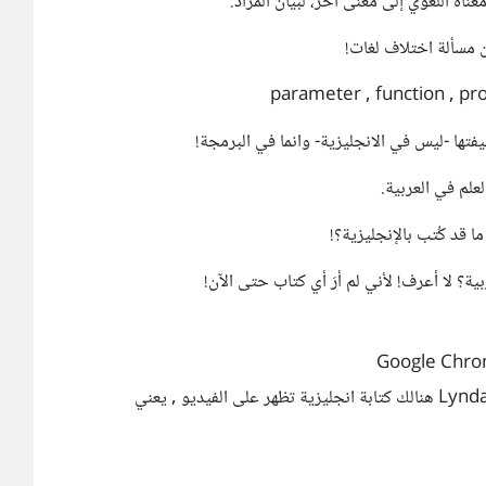
ه اللغوي إلى معنى آخر، لبيان المراد.
ن مسألة اختلاف لغات!
يفتها -ليس في الانجليزية- وانما في البرمجة!
علم في العربية.
قد كُتب بالإنجليزية؟!
ية؟ لا أعرف! لأني لم أرَ أي كتاب حتى الآن!
إذا كنت تأخذ كورسات برمجة في موقع Lynda.com هنالك كتابة انجليزية تظهر على الفيديو , يعني