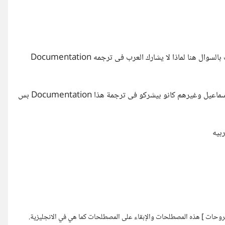
ثم شاهده Documentation للغه به اكثر من لغه غير الانجليزه قمت بالسوال هنا لماذا لا يشارك العرب فى ترجمه Documentation
وجدت بالفعل كان يوجد بعض الاشخاص منهم عبدالله عيد و يوسف اسماعيل وغيرهم كانو بيشركو فى ترجمة هذا Documentation بس
بيه
روحات ] هذه المصطلحات والإبقاء على المصطلحات كما هي في الانجليزية.