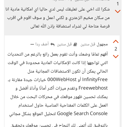
1
شكرا لك اخي على تعليقك ليس لدي حاليا اي امكانية مادية انا
من سكان مخيم الزعتري و لكني اعمل و سوف اقوم في اقرب
فرصة متاحة لي لشراء استضافة بإذن اللّٰه تعالى
مجهول
أضف ردا
قبل سنتين
قبل سنتين
2
أفهم تمامًا وضعك وأنت تقوم بعمل رائع بالرغم من التحديات
التي تواجهها إذا كانت الإمكانيات المادية محدودة في الوقت
الحالي يمكن أن تكون الاستضافات المجانية مثل
InfinityFree أو 000WebHost خيارات جيدة مقارنة بـ
Freewebhost وتقدم ميزات أكثر أمانًا وأداءً أفضل و
يمكنك تحسين ظهور موقعك في محركات البحث من خلال
العمل على الكلمات المفتاحية المناسبة حاول استخدام
Google Search Console لتحليل الموقع بشكل مجاني
بالتوفيق لك أتمنى لك النجاح في تحسين موقعك وتحقيق