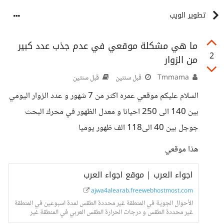
تطوير الويب
ما هي مشكلة موقعي في عدم جذب عدد كبير
2
من الزوار
Tmmama
قبل سنتين
قبل سنتين
السلام عليكم موقعي عمره اكثر من 7 شهور و عدد الزوار اليومي
بين 140 الى 250 احيانا و معدل الظهور في محرك البحث
جوجل بين 40 الى118 الف ظهور يوميا
هذا موقعي
اجواء العرب | موقع اجواء العرب
ajwa4alearab.freewebhostmost.com
الأحوال الجوية في المنطقة غير محددة الطقس لمدة اسبوعين في المنطقة
غير محددة الطقس و درجات الحرارة الطقس العربي في المنطقة غير
محددة احوال الطقس المنطقة غير محددة اخبار الطقس في المنطقة غير