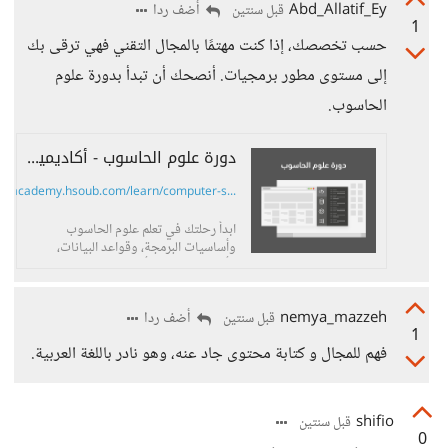
Abd_Allatif_Ey
أضف ردا
قبل سنتين
1
حسب تخصصك، إذا كنت مهتمًا بالمجال التقني فهي ترقى بك
إلى مستوى مطور برمجيات. أنصحك أن تبدأ بدورة علوم
الحاسوب.
دورة علوم الحاسوب - أكاديمية حسوب
academy.hsoub.com/learn/computer-s...
ابدأ رحلتك في تعلم علوم الحاسوب
وأساسيات البرمجة، وقواعد البيانات،
وأنظمة التشغيل وأساسيات هندسة
البرمجيات مع دورة علوم الحاسوب دون
الحاجة لخبرة برمجية مسبقة.
nemya_mazzeh
أضف ردا
قبل سنتين
1
فهم للمجال و كتابة محتوى جاد عنه، وهو نادر باللغة العربية.
shifio
قبل سنتين
0