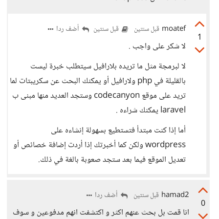
moatef
أضف ردا
قبل سنتين
قبل سنتين
1
لا شكر على واجب .
لا لبرمجة مثل ما تريده بلارافيل سيتطلب خبرة ليست
بالقليلة في php ولارافيل أو يمكنك البحث عن سكريبتات لما
تريد على موقع codecanyon وستجد العديد منها مبنى ب
laravel يمكنك شراءه .
أما إذا كنت مبتدأ فتستطيع بسهولة إنشاءه على
wordpress ولكن كما أخبرتك إذا أردت إضافة خصائص أو
تعديل الموقع فيما بعد ستجد صعوبة بالغة في ذلك.
hamad2
أضف ردا
قبل سنتين
0
انا قمت بل بحث عنهم اكثر و اكتشفت انهم مدفوعين و سوف