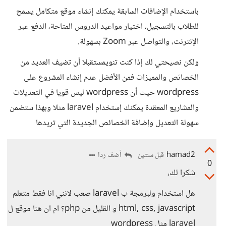
باستخدام الإضافات السابقة يمكنك إنشاء موقع متكامل يسمح
للطلاب بالتسجيل، اختيار مواعيد الدروس المتاحة، الدفع عبر
الإنترنت، والتواصل عبر Zoom بسهولة.
ولكن نصيحتي لك إذا كنت تنويمستقبلا أن تضيف العديد من
الخصائص والمميزات فمن الأفضل عدم إنشاء المشروع على
wordpress حيث أن wordpress ليس قويا في التعديلات
والمشاريع المعقدة يمكنك إستخدام laravel مثلا وبهذا ستضمن
سهولة التعديل وإضافة الخصائص الجديدة التي تريدها
hamad2
أضف ردا
قبل سنتين
0
شكرا لك،
هل استخدام ولبرمجة ب laravel صعب لانني انا فقط متعلم
html, css, javascript و القليل من php؟ ام ان هنا موقع ل
laravel مثل wordpress