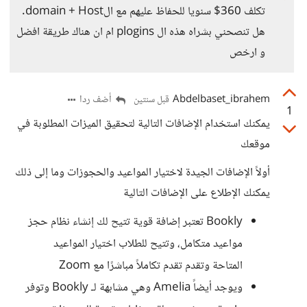
تكلف 360$ سنويا للحفاظ عليهم مع الdomain + Host.
هل تنصحني بشراه هذه ال plogins ام ان هناك طريقة افضل
و ارخص
Abdelbaset_ibrahem
أضف ردا
قبل سنتين
1
يمكنك استخدام الإضافات التالية لتحقيق الميزات المطلوبة في
موقعك
أولاً الإضافات الجيدة لاختيار المواعيد والحجوزات وما إلى ذلك
يمكنك الإطلاع على الإضافات التالية
Bookly تعتبر إضافة قوية تتيح لك إنشاء نظام حجز
مواعيد متكامل، وتتيح للطلاب اختيار المواعيد
المتاحة وتقدم تقدم تكاملاً مباشرًا مع Zoom
ويوجد أيضاً Amelia وهي مشابهة لـ Bookly وتوفر