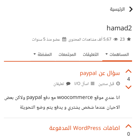
الرئيسية
hamad2
23
5.67 ألف مشاهدات المحتوى
عضو منذ
5 سنوات
المساهمات
التعليقات
المجتمعات
المفضلة
سؤال عن paypal
4
قبل سنتين
اسأل I/O
تعليقان
انا عندي موقع woocommerce مع دفع paypal ولاكن بعض
الاحيان عندما شخص يشتري و يدفع يتم وضع التحويلة
"مرفوضة" و عند العميل "معلق". تم رفض الدفع بواسطة
PayPal على الرغم من ظهور كلمة "معلق" للعميل - الأسباب
اضافات WordPress المدفوعة
0