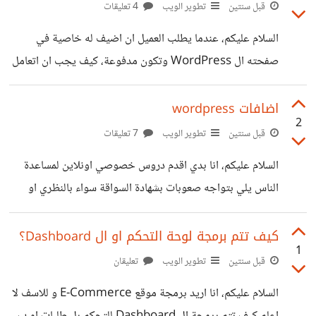
والحلول المحتملة شكرا
قبل سنتين
تطوير الويب
4 تعليقات
السلام عليكم، عندما يطلب العميل ان اضيف له خاصية في
صفحته ال WordPress وتكون مدفوعة، كيف يجب ان اتعامل
معه لانني لا اريد دفع الاضافة مني و بعدها يقوم بلتراجع عن
عمل الموقع؟ و سؤال ثاني هو ماذا اذا اشتريت الاضافة ولم
اضافات wordpress
2
تعجب العميل ماذا يمكنني فعله؟
قبل سنتين
تطوير الويب
7 تعليقات
السلام عليكم، انا بدي اقدم دروس خصوصي اونلاين لمساعدة
الناس يلي بتواجه صعوبات بشهادة السواقة سواء بالنظري او
بالعملي وبحاجة موقع الكتروني يستطيع الطلاب الدخول عليه
والحصول على المعلومات مثل نوع الدرس والباقات الموجودة
كيف تتم برمجة لوحة التحكم او ال Dashboard؟
1
والعروض ومواعيد الدروس وسعرها الخ ويكون في امكانية
قبل سنتين
تطوير الويب
تعليقان
التسجيل والحجز والدفع من خلال الموقع. السؤال هو انا اريد
السلام عليكم، انا اريد برمجة موقع E-Commerce و للاسف لا
عمل الموقع في Wordpress ما هي الاضافات التي يمكنني