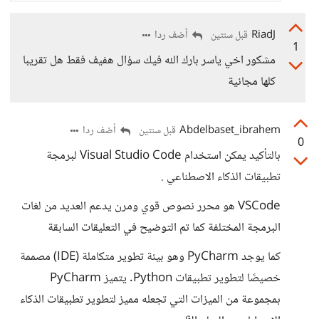
RiadJ
أضف ردا
قبل سنتين
1
مشكور اخي ياسر بارك الله فيك سؤال هفيف فقط هل تقريبا
كلها مجانية
Abdelbaset_ibrahem
أضف ردا
قبل سنتين
0
بالتأكيد يمكن استخدام Visual Studio Code لبرمجة
تطبيقات الذكاء الاصطناعي .
VSCode هو محرر نصوص قوي ومرن يدعم العديد من لغات
البرمجة المختلفة كما تم التوضيح في التعليقات السابقة
كما يوجد PyCharm وهو بيئة تطوير متكاملة (IDE) مصممة
خصيصًا لتطوير تطبيقات Python. يتميز PyCharm
بمجموعة من الميزات التي تجعله مميز لتطوير تطبيقات الذكاء