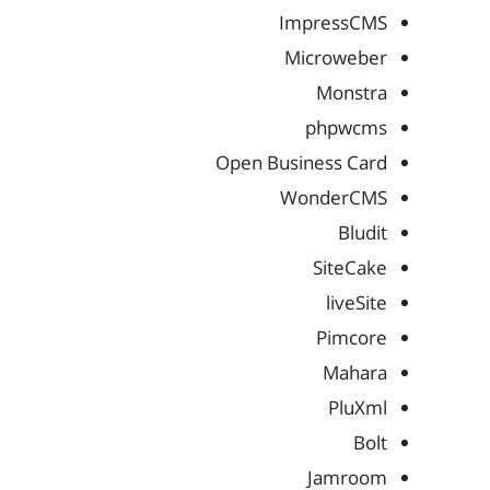
ImpressCMS
Microweber
Monstra
phpwcms
Open Business Card
WonderCMS
Bludit
SiteCake
liveSite
Pimcore
Mahara
PluXml
Bolt
Jamroom