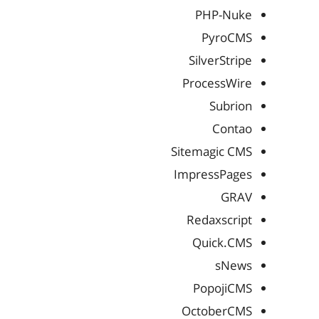
PHP-Nuke
PyroCMS
SilverStripe
ProcessWire
Subrion
Contao
Sitemagic CMS
ImpressPages
GRAV
Redaxscript
Quick.CMS
sNews
PopojiCMS
OctoberCMS