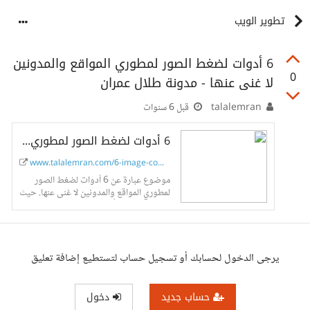
تطوير الويب
6 أدوات لضغط الصور لمطوري المواقع والمدونين
0
لا غنى عنها - مدونة طلال عمران
talalemran
قبل 6 سنوات
6 أدوات لضغط الصور لمطوري المواقع والمدونين لا غنى عنها - مدونة طلال عمران
www.talalemran.com/6-image-compress...
موضوع عبارة عن 6 أدوات لضغط الصور
لمطوري المواقع والمدونين لا غنى عنها. حيث
يتم التحدث عن أفضل المواقع في عملية
ضغط الصور أون لاين.
يرجى الدخول لحسابك أو تسجيل حساب لتستطيع إضافة تعليق
حساب جديد
دخول