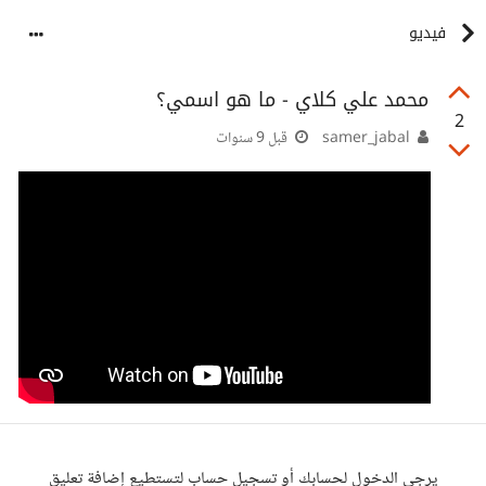
فيديو
محمد علي كلاي - ما هو اسمي؟
2
samer_jabal
قبل 9 سنوات
يرجى الدخول لحسابك أو تسجيل حساب لتستطيع إضافة تعليق