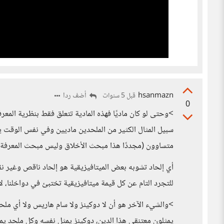
hsanmazn
أضف ردا
قبل 5 سنوات
0
>وحتى لو كان ماديًا فهذه المادية تتعلق فقط بنظرية المعرف
سبيل المثال الكثير من الملحدين ماديين وفي نفس الوقت ي
متساوون (مجددًا هذا مبحث الأخلاق وليس مبحث المعرفة)
أي إلحاد تشوبه بعض الميتافيزيقية هو إلحاد ناقص وغير نقي
للتجرد التام عن كل قيمة ميتافيزيقية تختبئ في دواخلنا، ل
>والشيء الآخر هو أن لا دوكينز ولا سام هاريس ولا أي ملحد ف
يمثلون معتنقي هذا الدين، دوكينز يمثل نفسه وكل ملحد ي