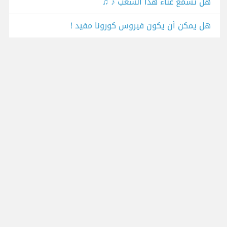
‫هل تسمع غناء هذا الشعب ♪ ♫
هل يمكن أن يكون فيروس كورونا مفيد !