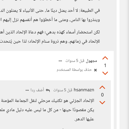
في الطبيعة: لا أحد يمثل دينًا ما، حتى الأنبياء لا يمثلون ا
وينذروا بها الناس، ومتى ما أخطؤوا هم أنفسهم نزل إليهم 
لكن استحضار أسماء كهذه بدهي؛ فهم دعاة الإلحاد الذين أه
للإلحاد في زمانهم، وهم ذروة سنام الإلحاد؛ لذا حين يُتحدث
مجهول
قبل 5 سنوات
1
حذف بواسطة المستخدم
hsanmazn
أضف ردا
قبل 5 سنوات
0
الإلحاد الجزئي هو تكتيك مرحلي لنقل الجماعة المؤمنة الم
يكن مقصودًا حينها - من كل ما ليس عليه دليل مادي ملموس 
عليها الدهر.