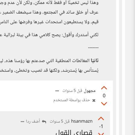
وهذا ليس تخمينًا أو فقط لأنه ممكن، ولكن لأن عدم وجود 
عرف أو خلق سائد في المجتمع، وهذا سيضعف الضمير غير 
قيم، ولا يستطيعون استحداث غيرها وفرضها على الناس
لكني أستدرك وأقول: يصح كلامي هذا في بيئة لبرالية علما
-------
ثانيًا
المغالطات المنطقية التي صدعتم بها رؤسنا هذه، ليس
يُستأنس بها يُسترشد، ولكنها قد تصيب وتخطئ، واستخدا
مجهول
قبل 5 سنوات
0
حذف بواسطة المستخدم
hsanmazn
أضف ردا
قبل 5 سنوات
-1
قصارى القول