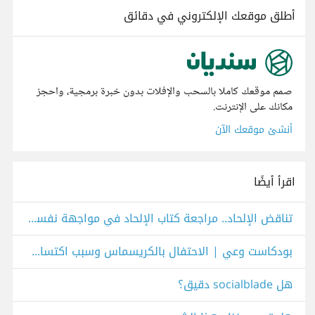
أطلق موقعك الإلكتروني في دقائق
صمم موقعك كاملا بالسحب والإفلات بدون خبرة برمجية، واحجز
مكانك على الإنترنت.
أنشئ موقعك الآن
اقرأ أيضًا
تناقض الإلحاد.. مراجعة كتاب الإلحاد في مواجهة نفسه للدكتور سامي عامري - YouTube
بودكاست وعي | الاحتفال بالكريسماس وسبب اكتساب عادات غربية وعدم الفخر والاكتفاء بالإسلام
هل socialblade دقيق؟