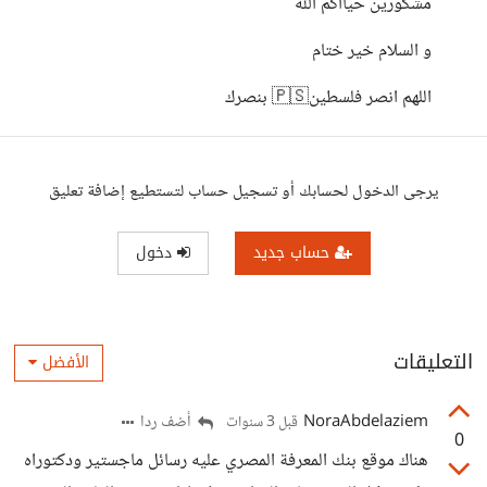
مشكورين حيااكم الله
و السلام خير ختام
اللهم انصر فلسطين🇵🇸 بنصرك
يرجى الدخول لحسابك أو تسجيل حساب لتستطيع إضافة تعليق
حساب جديد
دخول
التعليقات
الأفضل
NoraAbdelaziem
أضف ردا
قبل 3 سنوات
0
هناك موقع بنك المعرفة المصري عليه رسائل ماجستير ودكتوراه