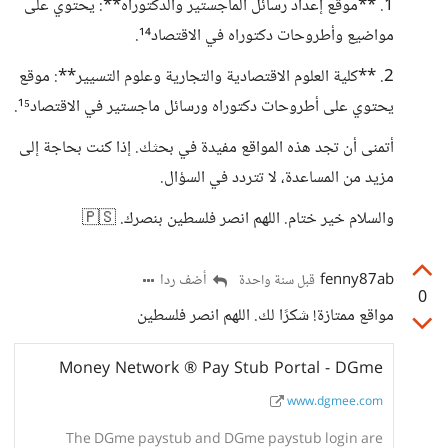
1. **موقع إعداد رسائل الماجستير والدكتوراه**: يحتوي على
مواضيع وأطروحات دكتوراه في الاقتصاد¹⁴.
2. **كلية العلوم الاقتصادية والتجارية وعلوم التسيير**: موقع
يحتوي على أطروحات دكتوراه ورسائل ماجستير في الاقتصاد¹⁵.
أتمنى أن تجد هذه المواقع مفيدة في بحثك. إذا كنت بحاجة إلى
مزيد من المساعدة، لا تتردد في السؤال.
والسلام خير ختام. اللهم انصر فلسطين بنصرك. 🇵🇸
fenny87ab
أضف ردا
قبل سنة واحدة
0
مواقع ممتازة! شكرًا لك. اللهم انصر فلسطين
Money Network ® Pay Stub Portal - DGme
www.dgmee.com
The DGme paystub and DGme paystub login are