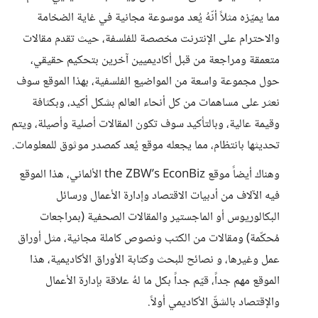
مما يميّزه مثلاً أنّهُ يُعد موسوعة مجانية في غاية الضخامة
والاحترام على الإنترنت مخصصة للفلسفة، حيث تقدم مقالات
متعمقة ومراجعة من قبل أكاديميين آخرين بتحكيم حقيقي،
حول مجموعة واسعة من المواضيع الفلسفية، بهذا الموقع سوف
نعثر على مساهمات من كل أنحاء العالم بشكل أكيد، وبكثافة
وقيمة عالية، وبالتأكيد سوف تكون المقالات أصلية وأصيلة، ويتم
تحديثها بانتظام، مما يجعله موقع يُعد كمصدر موثوق للمعلومات.
وهناك أيضاً موقع the ZBW’s EconBiz الألماني، هذا الموقع
فيه الآلاف من أدبيات الاقتصاد وإدارة الأعمال ورسائل
البكالوريوس أو الماجستير والمقالات الصحفية (بمراجعات
مُحكّمة) ومقالات من الكتب ونصوص كاملة مجانية، مثل أوراق
عمل وغيرها، و نصائح للبحث وكتابة الأوراق الأكاديمية، هذا
الموقع مهم جداً، قيّم جداً بكل ما لهُ علاقة بإدارة الأعمال
والإقتصاد بالشقّ الأكاديمي أولاً.