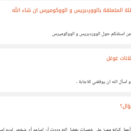
ئلة المتعلقة بالووردبريس و الووكوميرس ان شاء الله
ة عن اسئلتكم حول الووردبريس و الووكوميرس
لانات غوغل
سأل الله ان يوفقني للاجابة .
ؤال؟
عمل كبائع مميز على خمسات بفضل الله وددت أن اساعد أي شخص لديه إست