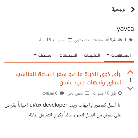
الرئيسية
yavca
1
3.4 ألف مشاهدات المحتوى
عضو منذ
13 سنةً
المساهمات
التعليقات
المجتمعات
المفضلة
برأى ذوى الخبرة ما هو سعر الساعة المناسب
1
لمطور واجهات خبرة عامان
قبل 10 سنوات
العمل الحر
6 تعليقات
أنا أعمل كمطور واجهات ويب ui/ux developer احياناً يعُرض
على بعضٌ من العمل الحر وغالباً يكون التعامل بنظام
الساعةوحالياً انا أعمل على معدل 5 دولار فى الساعة. صديقٌ ما
نصحنى وقال لى بحكم خبرتك واتقانك لعملك انت تستحق اكثر