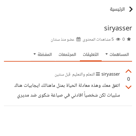
الرئيسية
siryasser
0
5 مشاهدات المحتوى
عضو منذ
سنتان
المساهمات
التعليقات
المجتمعات
المفضلة
siryasser
التعلم والتعليم
قبل سنتين
0
اتفق معك وهذه معادلة الحياة بمثل ماهنالك ايجابيات هناك
سلبيات لكن شخصياً افادني في صياغة شكوى ضد مديري
المتعجرف بكل احترافية وبفضله تم نقلي قسم اخر وترقيتي
ومن خلاله تطور تعلمي للغة بعد سنوات من الكفاح والصعوبات
بخصوص تفادي السلبيات .. اصبحت احرص على الكتب التي
تتحدث عن هندسة الأوامر واحاول اتدرب على كيفية صياغة