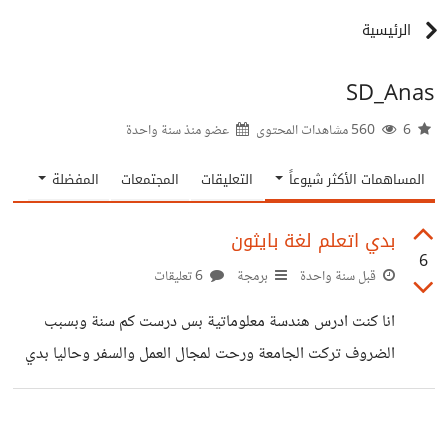
الرئيسية
SD_Anas
6
560 مشاهدات المحتوى
عضو منذ
سنة واحدة
المساهمات الأكثر شيوعاً
التعليقات
المجتمعات
المفضلة
بدي اتعلم لغة بايثون
6
قبل سنة واحدة
برمجة
6 تعليقات
انا كنت ادرس هندسة معلوماتية بس درست كم سنة وبسبب
الضروف تركت الجامعة ورحت لمجال العمل والسفر وحاليا بدي
ارجع لهالمجال وبدي اتعلم مجال Machine Learning
وبالبداية لازم اتعلم لغة البايثون واتوقع اتعلمها سريع لانو عندي